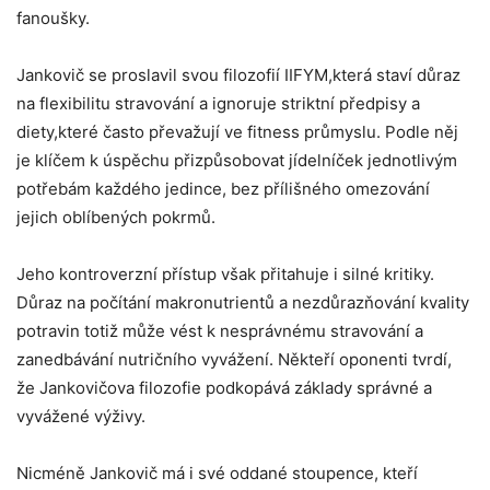
fanoušky.
Jankovič se proslavil svou filozofií IIFYM,která staví důraz
na flexibilitu stravování a ignoruje striktní předpisy a
diety,které často převažují ve fitness průmyslu. Podle něj
je klíčem k úspěchu přizpůsobovat jídelníček jednotlivým
potřebám každého jedince, bez přílišného omezování
jejich oblíbených pokrmů.
Jeho kontroverzní přístup však přitahuje i silné kritiky.
Důraz na počítání makronutrientů a nezdůrazňování kvality
potravin totiž může vést k nesprávnému stravování a
zanedbávání nutričního vyvážení. Někteří oponenti tvrdí,
že Jankovičova filozofie podkopává základy správné a
vyvážené výživy.
Nicméně Jankovič má i své oddané stoupence, kteří