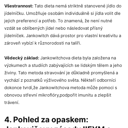
Všestrannost:
Tato dieta nemá striktně stanovené jídlo do
jídelníčku. Umožňuje osobám individuálně si jídla volit dle
jejich preferencí a potřeb. To znamená, že není nutné
vzdát se oblíbených jídel nebo následovat přísný
jídelníček. Jankowitch dává prostor pro vlastní kreativitu a
zároveň vybízí k různorodosti na talíři.
Vědecký základ:
Jankowitchova dieta byla založena na
výzkumech a studiích zabývajících se lidským tělem a jeho
živiny. Tato metoda stravování je důkladně promyšlená a
vychází z poznatků výživového světa. Někteří odborníci
dokonce tvrdí,že Jankowitchova metoda může pomoci s
obnovou střevní mikroflóry,podpořit imunitu a zlepšit
trávení.
4. Pohled za opaskem: