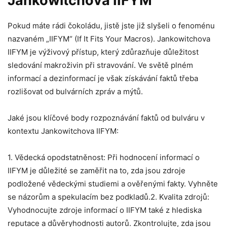
Jankowitchova IIFYM
Pokud máte rádi čokoládu, jistě jste již slyšeli o fenoménu
nazvaném „IIFYM“ (If It Fits Your Macros). Jankowitchova
IIFYM je výživový přístup, který zdůrazňuje důležitost
sledování makroživin při stravování. Ve světě plném
informací a dezinformací je však získávání faktů třeba
rozlišovat od bulvárních zpráv a mýtů.
Jaké jsou klíčové body rozpoznávání faktů od bulváru v
kontextu Jankowitchova IIFYM:
1. Vědecká opodstatněnost: Při hodnocení informací o
IIFYM je důležité se zaměřit na to, zda jsou zdroje
podložené vědeckými studiemi a ověřenými fakty. Vyhněte
se názorům a spekulacím bez podkladů.2. Kvalita zdrojů:
Vyhodnocujte zdroje informací o IIFYM také z hlediska
reputace a důvěryhodnosti autorů. Zkontrolujte, zda jsou