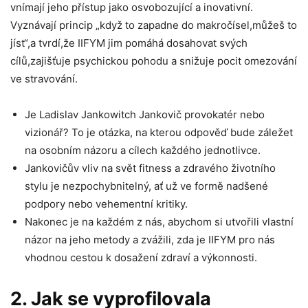
vnímají jeho přístup jako osvobozující a inovativní.
Vyznávají princip „když to zapadne do makročísel,můžeš to
jíst“,a tvrdí,že IIFYM jim pomáhá dosahovat svých
cílů,zajišťuje psychickou pohodu a snižuje pocit omezování
ve stravování.
Je Ladislav Jankowitch Jankovič provokatér nebo
vizionář? To je otázka, na kterou odpověď bude záležet
na osobním názoru a cílech každého jednotlivce.
Jankovičův vliv na svět fitness a zdravého životního
stylu je nezpochybnitelný, ať už ve formě nadšené
podpory nebo vehementní kritiky.
Nakonec je na každém z nás, abychom si utvořili vlastní
názor na jeho metody a zvážili, zda je IIFYM pro nás
vhodnou cestou k dosažení zdraví a výkonnosti.
2. Jak se vyprofilovala