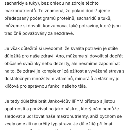
sacharidy a tuky), bez ohledu na zdroje těchto
makronutrientů. To znamená, že pokud dodržujeme
předepsaný počet gramů proteinů, sacharidů a tuků,
můžeme si dovolit konzumovat také potraviny, které jsou
tradičně považovány za nezdravé.
Je však důležité si uvědomit, že kvalita potravin je stále
důležitá pro naše zdraví. Ano, můžeme si dovolit si dopřát
občasné svačinky nebo dezerty, ale nesmíme zapomínat
na to, že zdraví je komplexní záležitost a vyvážená strava s
dostatečným množstvím vitamínů, minerálů a vlákniny je
klíčová pro správnou funkci našeho těla.
Je tedy důležité brát Jankovičův IIFYM přístup s jistou
opatrností a používat ho jako nástroj, který nám pomůže
sledovat a udržovat naše makronutrienty, aniž bychom se
zcela omezili na určitý typ stravy. Je důležité přijímat