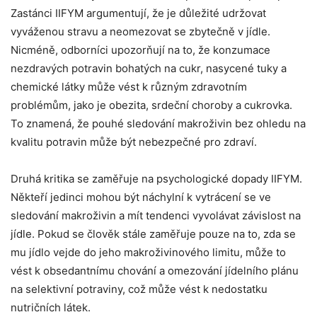
Zastánci IIFYM argumentují, že je důležité udržovat
vyváženou stravu a neomezovat se zbytečně v jídle.
Nicméně, odborníci upozorňují na to, že konzumace
nezdravých potravin bohatých na cukr, nasycené tuky a
chemické látky může vést k různým zdravotním
problémům, jako je obezita, srdeční choroby a cukrovka.
To znamená, že pouhé sledování makroživin bez ohledu na
kvalitu potravin může být nebezpečné pro zdraví.
Druhá kritika se zaměřuje na psychologické dopady IIFYM.
Někteří jedinci mohou být náchylní k vytrácení se ve
sledování makroživin a mít tendenci vyvolávat závislost na
jídle. Pokud se člověk stále zaměřuje pouze na to, zda se
mu jídlo vejde do jeho makroživinového limitu, může to
vést k obsedantnímu chování a omezování jídelního plánu
na selektivní potraviny, což může vést k nedostatku
nutričních látek.