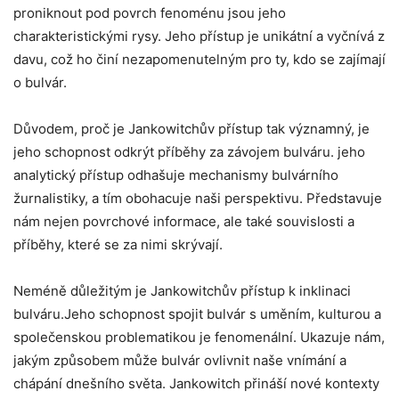
proniknout pod povrch fenoménu jsou jeho
charakteristickými rysy. Jeho přístup je unikátní a vyčnívá z
davu, což ho činí nezapomenutelným pro ty, kdo se zajímají
o bulvár.
Důvodem, proč je Jankowitchův přístup tak významný, je
jeho schopnost odkrýt příběhy za závojem bulváru. jeho
analytický přístup odhašuje mechanismy bulvárního
žurnalistiky, a tím obohacuje naši perspektivu. Představuje
nám nejen povrchové informace, ale také souvislosti a
příběhy, které se za nimi skrývají.
Neméně důležitým je Jankowitchův přístup k inklinaci
bulváru.Jeho schopnost spojit bulvár s uměním, kulturou a
společenskou problematikou je fenomenální. Ukazuje nám,
jakým způsobem může bulvár ovlivnit naše vnímání a
chápání dnešního světa. Jankowitch přináší nové kontexty