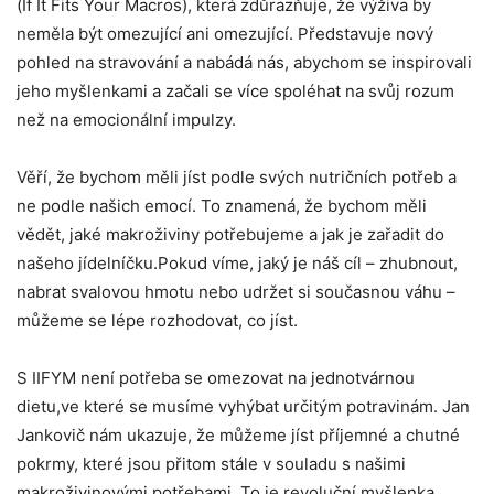
(If It Fits Your Macros), která zdůrazňuje, že výživa by
neměla být omezující ani omezující. Představuje nový
pohled na stravování a nabádá nás, abychom se inspirovali
jeho myšlenkami a začali se více spoléhat na svůj rozum
než na emocionální impulzy.
Věří, že bychom měli jíst podle svých nutričních potřeb a
ne podle našich emocí. To znamená, že bychom měli
vědět, jaké makroživiny potřebujeme a jak je zařadit do
našeho jídelníčku.Pokud víme, jaký je náš cíl – zhubnout,
nabrat svalovou hmotu nebo udržet si současnou váhu –
můžeme se lépe rozhodovat, co jíst.
S IIFYM není potřeba se omezovat na jednotvárnou
dietu,ve které se musíme vyhýbat určitým potravinám. Jan
Jankovič nám ukazuje, že můžeme jíst příjemné a chutné
pokrmy, které jsou přitom stále v souladu s našimi
makroživinovými potřebami. To je revoluční myšlenka,