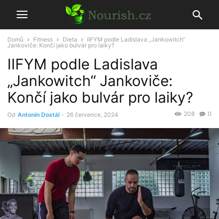
Domů
Fitness
Dieta
IIFYM podle Ladislava „Jankowitch“
Jankoviče: Končí jako bulvár pro laiky?
IIFYM podle Ladislava
„Jankowitch“ Jankoviče:
Končí jako bulvár pro laiky?
208
0
Od
Antonín Dostál
-
26 července, 2024