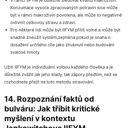
V rámci IIFYM je důležité sledovat kvalitu makroživin.
Konzumace vysoce zpracovaných potravin sice může
být v rámci makroživin povolena, ale může to negativně
ovlivnit celkovou stravu a zdraví.
Pro některé lidi může být IIFYM příliš volné a může být
snadné zneužít systém,zejména pokud je snaha o
dosažení určitého cíle jako zhubnutí nebo budování
svalové hmoty.
Užití IIFYM je individuální volbou každého člověka a je
důležité zvážit jak jeho klady, tak zápory předtím, než se
rozhodnete přejít na tuto metodu stravování.
14. Rozpoznání faktů od
bulváru: Jak tříbit kritické
myšlení v kontextu