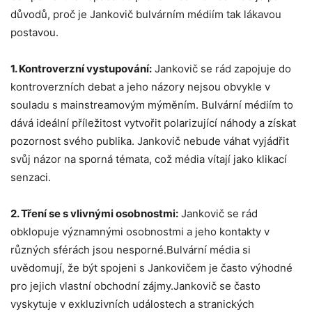
důvodů, proč je Jankovič bulvárním médiím tak lákavou
postavou.
1. Kontroverzní vystupování:
Jankovič se rád zapojuje do
kontroverzních debat a jeho názory nejsou obvykle v
souladu s mainstreamovým mýměním. Bulvární médiím to
dává ideální příležitost vytvořit polarizující náhody a získat
pozornost svého publika. Jankovič nebude váhat vyjádřit
svůj názor na sporná témata, což média vítají jako klikací
senzaci.
2. Tření se s vlivnými osobnostmi:
Jankovič se rád
obklopuje významnými osobnostmi a jeho kontakty v
různých sférách jsou nesporné.Bulvární média si
uvědomují, že být spojeni s Jankovičem je často výhodné
pro jejich vlastní obchodní zájmy.Jankovič se často
vyskytuje v exkluzivních událostech a stranických