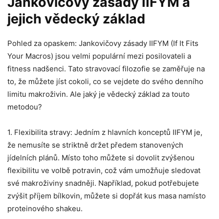
Jankovičovy zásady IIFYM a
jejich vědecký základ
Pohled za opaskem: Jankovičovy zásady IIFYM (If It Fits
Your Macros) jsou velmi populární mezi posilovateli a
fitness nadšenci. Tato stravovací filozofie se zaměřuje na
to, že můžete jíst cokoli, co se vejdete do svého denního
limitu makroživin. Ale jaký je vědecký základ za touto
metodou?
1. Flexibilita stravy: Jedním z hlavních konceptů IIFYM je,
že nemusíte se striktně držet předem stanovených
jídelních plánů. Místo toho můžete si dovolit zvýšenou
flexibilitu ve volbě potravin, což vám umožňuje sledovat
své makroživiny snadněji. Například, pokud potřebujete
zvýšit příjem bílkovin, můžete si dopřát kus masa namísto
proteinového shakeu.