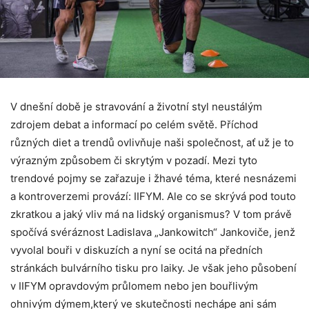
V dnešní době je stravování a životní styl neustálým
zdrojem debat a informací po celém světě. Příchod
různých diet a trendů ovlivňuje naši společnost, ať už je to
výrazným způsobem či skrytým v pozadí. Mezi tyto
trendové pojmy se zařazuje i žhavé téma, které nesnázemi
a kontroverzemi provází: IIFYM. Ale co se skrývá pod touto
zkratkou a jaký vliv má na lidský organismus? V tom právě
spočívá svéráznost Ladislava „Jankowitch“ Jankoviče, jenž
vyvolal bouři v diskuzích a nyní se ocitá na předních
stránkách bulvárního tisku pro laiky. Je však jeho působení
v IIFYM opravdovým průlomem nebo jen bouřlivým
ohnivým dýmem,který ve skutečnosti nechápe ani sám