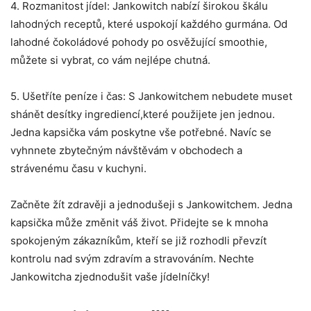
4. Rozmanitost jídel: Jankowitch nabízí širokou škálu
lahodných receptů, které uspokojí každého gurmána. Od
lahodné čokoládové pohody po osvěžující smoothie,
můžete si vybrat, co vám nejlépe chutná.
5. Ušetříte peníze i čas: S Jankowitchem nebudete muset
shánět desítky ingrediencí,které použijete jen jednou.
Jedna kapsička vám poskytne vše potřebné. Navíc se
vyhnnete zbytečným návštěvám v obchodech a
strávenému času v kuchyni.
Začněte žít zdravěji a jednodušeji s Jankowitchem. Jedna
kapsička může změnit váš život. Přidejte se k mnoha
spokojeným zákazníkům, kteří se již rozhodli převzít
kontrolu nad svým zdravím a stravováním. Nechte
Jankowitcha zjednodušit vaše jídelníčky!