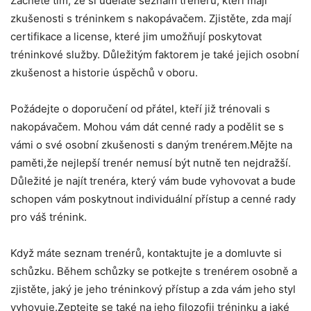
Začněte tím, že si uděláte seznam trenérů, kteří mají
zkušenosti s tréninkem s nakopávačem. Zjistěte, zda mají
certifikace a license, které jim umožňují poskytovat
tréninkové služby. Důležitým faktorem je také jejich osobní
zkušenost a historie úspěchů v oboru.
Požádejte o doporučení od přátel, kteří již trénovali s
nakopávačem. Mohou vám dát cenné rady a podělit se s
vámi o své osobní zkušenosti s daným trenérem.Mějte na
paměti,že nejlepší trenér nemusí být nutně ten nejdražší.
Důležité je najít trenéra, který vám bude vyhovovat a bude
schopen vám poskytnout individuální přístup a cenné rady
pro váš trénink.
Když máte seznam trenérů, kontaktujte je a domluvte si
schůzku. Během schůzky se potkejte s trenérem osobně a
zjistěte, jaký je jeho tréninkový přístup a zda vám jeho styl
vyhovuje.Zeptejte se také na jeho filozofii tréninku a jaké