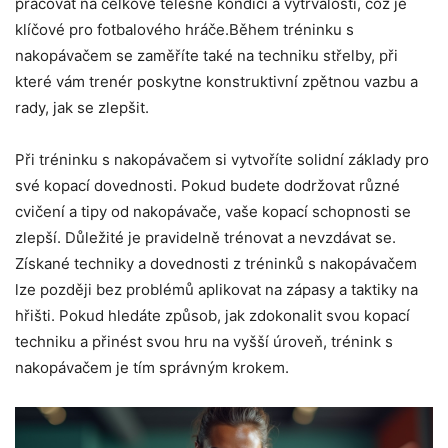
pracovat na celkové tělesné kondici a vytrvalosti, což je
klíčové pro fotbalového hráče.Během tréninku s
nakopávačem se zaměříte také na techniku střelby, při
které vám trenér poskytne konstruktivní zpětnou vazbu a
rady, jak se zlepšit.
Při tréninku s nakopávačem si vytvoříte solidní základy pro
své kopací dovednosti. Pokud budete dodržovat různé
cvičení a tipy od nakopávače, vaše kopací schopnosti se
zlepší. Důležité je pravidelně trénovat a nevzdávat se.
Získané techniky a dovednosti z tréninků s nakopávačem
lze později bez problémů aplikovat na zápasy a taktiky na
hřišti. Pokud hledáte způsob, jak zdokonalit svou kopací
techniku a přinést svou hru na vyšší úroveň, trénink s
nakopávačem je tím správným krokem.