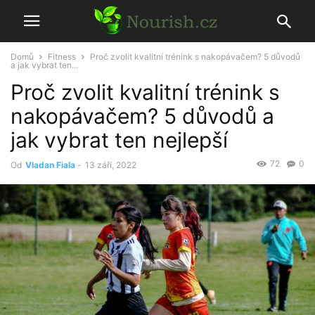
Domů
Fitness
Proč zvolit kvalitní trénink s nakopávačem? 5 důvodů
a jak vybrat ten...
Proč zvolit kvalitní trénink s
nakopávačem? 5 důvodů a
jak vybrat ten nejlepší
72
0
Od
Vladan Fiala
-
13 září, 2022