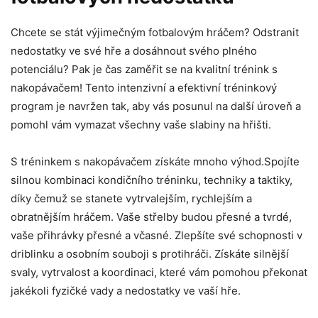
Chcete se stát výjimečným fotbalovým hráčem? Odstranit
nedostatky ve své hře a dosáhnout svého plného
potenciálu? Pak je čas zaměřit se na kvalitní trénink s
nakopávačem! Tento intenzivní a efektivní tréninkový
program je navržen tak, aby vás posunul na další úroveň a
pomohl vám vymazat všechny vaše slabiny na hřišti.
S tréninkem s nakopávačem získáte mnoho výhod.Spojíte
silnou kombinaci kondičního tréninku, techniky a taktiky,
díky čemuž se stanete vytrvalejším, rychlejším a
obratnějším hráčem. Vaše střelby budou přesné a tvrdé,
vaše přihrávky přesné a včasné. Zlepšíte své schopnosti v
driblinku a osobním souboji s protihráči. Získáte silnější
svaly, vytrvalost a koordinaci, které vám pomohou překonat
jakékoli fyzičké vady a nedostatky ve vaší hře.