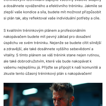
a dosáhnete vyváženého a efektivního tréninku. Jakmile se
zlepší vaše kondice a síla, budete mít možnost přizpůsobit
si plán tak, aby reflektoval vaše individuální potřeby a cíle.
S kvalitním tréninkovým plánem a profesionálním
nakopávačem budete mít pevný základ pro dosažení
úspěchu ve svém tréninku. Nejenže se budete cítit silnější
a zdravější, ale také dosáhnete vyššího sebevědomí a
vitality. S tímto plánem se váš trénink stane nejen rutinou,
ale také dobrodružstvím, které vás bude nakopávat k
vašemu nejlepšímu já. Přijďte se připojit k naší komunitě a
zkuste tento úžasný tréninkový plán s nakopávačem!