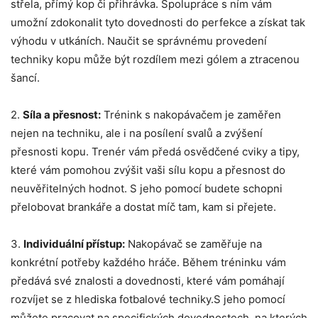
střela, přímý kop či přihrávka. Spolupráce s ním vám
umožní zdokonalit tyto dovednosti do perfekce a získat tak
výhodu v utkáních. Naučit se správnému provedení
techniky kopu může být rozdílem mezi gólem a ztracenou
šancí.
2.
Síla a přesnost:
Trénink s nakopávačem je zaměřen
nejen na techniku, ale i na posílení svalů a zvýšení
přesnosti kopu. Trenér vám předá osvědčené cviky a tipy,
které vám pomohou zvýšit vaši sílu kopu a přesnost do
neuvěřitelných hodnot. S jeho pomocí budete schopni
přelobovat brankáře a dostat míč tam, kam si přejete.
3.
Individuální přístup:
Nakopávač se zaměřuje na
konkrétní potřeby každého hráče. Během tréninku vám
předává své znalosti a dovednosti, které vám pomáhají
rozvíjet se z hlediska fotbalové techniky.S jeho pomocí
můžete pracovat na specifických dovednostech, na kterých