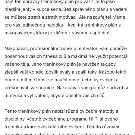
najít ten správný tréninkový plán pro vás? Je to jako
hledání jehly v kupce sena. Bez správného plánu a vedení
se můžete ztratit a ztratit motivaci. Ale nezoufejte! Máme
pro vás jedinečnou nabídku – kvalitní tréninkový plán s
nakopávačem, který je klíčem k vašemu úspěchu!
Nakopávač, profesionální trenér a motivátor, vám pomůže
dosáhnout vašich fitness cílů a maximálně využít potenciál
vašeho těla. Jeho tréninkový plán je navržen tak,aby
zlepšil vaši kondici,posílil svaly a spálil tuky. Každou lekci
budete mít možnost se naučit nové techniky cvičení a
překonávat své hranice. Nakopávač vám pomůže udržet si
motivaci a vytrvalost, abyste dosáhli vašich cílů.
Tento tréninkový plán nabízí různé cvičební metody a
disciplíny, včetně cvičebního programu HIIT, silového
tréninku a kardiovaskulárního cvičení. Těmito různými
tréninkovými technikami zapojíte všechny svalové skupiny