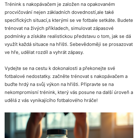
Trénink s nakopávačem je založen na opakovaném
procvičování nejen základních dovedností,ale také
specifických situací,s kterými se ve fotbale setkáte. Budete
trénovat na živých příkladech, simulovat zápasové
podmínky a získáte realistickou představu o tom, jak se dá
využít každá situace na hřišti. Sebevědoměji se prosazovat
ve hře, udělat rozdíl a vyhrát zápasy.
Vydejte se na cestu k dokonalosti a překonejte své
fotbalové nedostatky. začněte trénovat s nakopávačem a
buďte hrdý na svůj výkon na hřišti. Připravte se na
nekompromisní trénink, který vás posune na další úroveň a
udělá z vás vynikajícího fotbalového hráče!