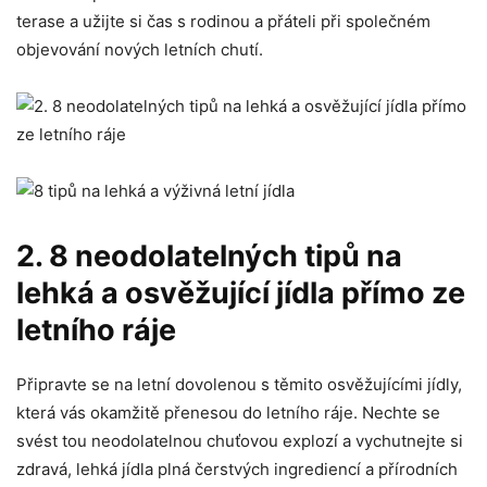
terase‌ a užijte si čas s ‍rodinou ‌a přáteli při společném
⁢objevování ⁢nových letních‍ chutí.
2. 8​ neodolatelných tipů na​
lehká a‌ osvěžující jídla přímo ze
letního ráje
Připravte se na letní dovolenou s ‌těmito ‍osvěžujícími jídly,
která vás okamžitě přenesou do letního ráje. Nechte se
svést tou neodolatelnou chuťovou⁤ explozí a ⁢vychutnejte​ si
zdravá, lehká jídla plná‍ čerstvých ingrediencí ‍a přírodních