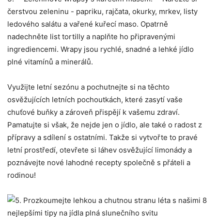
čerstvou zeleninu ‌- papriku, rajčata, okurky, mrkev, listy
ledového salátu a vařené kuřecí maso. ‌Opatrně
nadechněte list tortilly a‌ naplňte ho připravenými⁣
ingrediencemi. ‍Wrapy‍ jsou rychlé, snadné a lehké jídlo
plné vitamínů a minerálů.
Využijte letní ​sezónu a pochutnejte si ⁢na těchto
osvěžujících letních pochoutkách, ​které zasytí‌ vaše
chuťové buňky a zároveň přispějí k⁢ vašemu zdraví.
Pamatujte​ si‍ však, že‍ nejde jen o jídlo, ale také‌ o​ radost z
přípravy a sdílení s ostatními. Takže⁣ si​ vytvořte ⁣to ⁤pravé
letní prostředí, otevřete si láhev osvěžující limonády a
poznávejte nové lahodné recepty společně s přáteli a
rodinou!