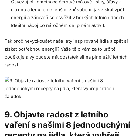
Osvežující kombinace čerstvé mátové lístky, šťávy z
⁣citronu ⁤a ledu je nejlepším způsobem, jak ‍získat zpět
energii a​ zároveň se osvěžit v horkých letních ‌dnech.
Ideální‌ nápoj po⁤ náročném dni plném aktivit.
Tak proč nevyzkoušet naše léty inspirované jídla a zpět si
‍získat potřebnou energii? Vaše ⁤tělo⁤ vám za to určitě
poděkuje a vy budete mít dostatek sil na plné užití letních
radostí.
9. ⁢Objavte radost z‍ letního
vaření s‍ našimi 8 jednoduchými
recepty na jídla, která vyhřejí