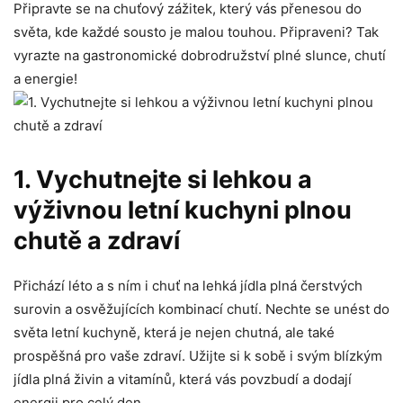
Připravte se na chuťový zážitek, který vás přenesou do
světa,‍ kde každé sousto je malou⁢ touhou. Připraveni? Tak
vyrazte na gastronomické dobrodružství‍ plné slunce, chutí
a energie!
1. Vychutnejte si ‌lehkou a
výživnou letní kuchyni plnou
⁤chutě a​ zdraví
Přichází léto​ a s ⁣ním ⁤i chuť na lehká jídla ⁣plná čerstvých
surovin a ⁢osvěžujících kombinací chutí. Nechte se unést do
‍světa letní⁢ kuchyně, která je nejen ​chutná, ale také
prospěšná pro vaše zdraví. Užijte si k sobě⁣ i svým blízkým
jídla ⁢plná živin a vitamínů,⁤ která vás povzbudí a dodají
‍energii pro ​celý den.