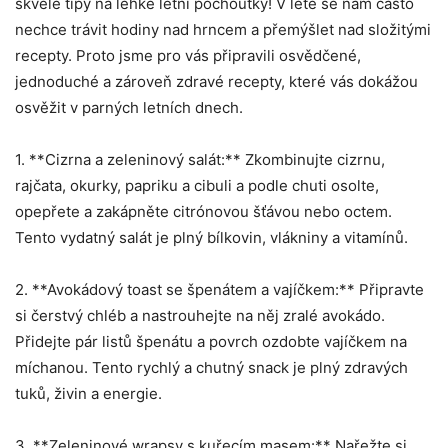
skvělé tipy na‌ lehké letní pochoutky! V⁤ létě ‍se nám ⁢často
nechce⁢ trávit hodiny ⁢nad⁢ hrncem a přemýšlet nad složitými⁢
recepty. Proto ⁢jsme pro vás připravili‌ osvědčené,
jednoduché a zároveň‌ zdravé recepty, ⁢které vás dokážou
⁤osvěžit v parných letních dnech.
1. **Cizrna a zeleninový salát:** Zkombinujte cizrnu,
rajčata, okurky, papriku a cibuli a podle chuti osolte,​
opepřete a zakápněte citrónovou šťávou⁢ nebo octem.
Tento vydatný salát je plný⁤ bílkovin, vlákniny a vitamínů.
2. ⁤**Avokádový toast se špenátem a ⁣vajíčkem:** Připravte‍
si čerstvý chléb a ​nastrouhejte ​na něj zralé avokádo.
Přidejte‍ pár listů špenátu a povrch ozdobte vajíčkem ‌na
míchanou. Tento rychlý ‌a⁣ chutný snack je plný zdravých
tuků, živin a energie.
3. **Zeleninové wrapsy s⁤ kuřecím masem:** Nařežte si