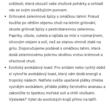
⁤svěžesti, která okouzlí vaše chuťové pohárky a ochladí
vás se svým osvěžujícím puncem.
Grilované zeleninové špízy s omáčkou tahini: Pokud
toužíte po‍ větším objemu chuti ‌na letním grilování,
zkuste⁢ grilovat špízy s pestrobarevnou‍ zeleninou.
Papriky, cibule, cuketa a rajčata se mísí s ⁣rozmarýnem,⁣
olivovým olejem a solí, než se stanou ohnivě zlaté na⁢
grilu. Doporučujeme podávat s omáčkou tahini, ⁤která
dodá zeleninovému⁣ pokrmu skvělou⁣ vrstvu krémové a
ořechové chuti.
Exotický avokádový toast: Pro snídani nebo rychlý oběd
⁢si vytvořte avokádový ‌toast, který vám dodá energii a
tropický nádech. Natřete svěže upečené plátky chleba
vyzrálým avokádem, přidáte plátky čerstvého ananasu ⁣a
zakončíte​ to špetkou mořské soli a chilli vločkami.
Výsledek? Výlet do exotických krajů přímo na talíři.