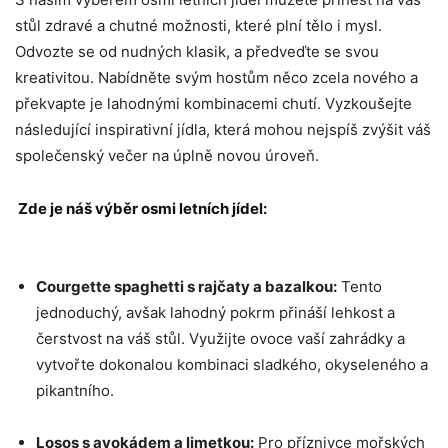
stůl zdravé a⁢ chutné možnosti, které plní tělo i mysl.
⁣Odvozte se od nudných⁣ klasik,⁢ a předveďte se svou
kreativitou. Nabídněte svým hostům ⁢něco zcela nového a
překvapte⁣ je lahodnými kombinacemi chutí. Vyzkoušejte
následující ⁣inspirativní jídla,‍ která mohou nejspíš zvýšit ⁣váš
společenský večer ​na úplně ‍novou úroveň.
⁣ Zde je náš výběr osmi letních jídel:
Courgette spaghetti s rajčaty a bazalkou:
Tento
jednoduchý,⁢ avšak lahodný ‍pokrm přináší​ lehkost a
čerstvost na váš stůl. Využijte ovoce ⁤vaší zahrádky a
vytvořte dokonalou kombinaci sladkého, okyseleného a⁣
pikantního.
Losos s avokádem a ‍limetkou:
Pro příznivce mořských