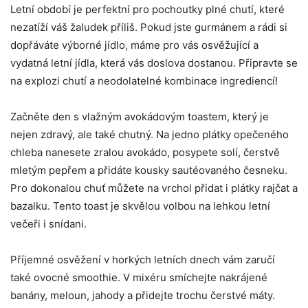
Letní období je perfektní ⁤pro pochoutky plné chutí, které
nezatíží ⁢váš žaludek příliš. Pokud jste gurmánem a rádi si
dopřáváte výborné jídlo, máme pro vás osvěžující ‌a
vydatná letní jídla,⁣ která⁣ vás ⁣doslova⁢ dostanou. ⁣Připravte se
na ⁣explozi chutí a neodolatelné kombinace ingrediencí!
Začněte den s ‍vlažným avokádovým toastem, který je
nejen zdravý, ⁤ale také chutný.‍ Na jedno plátky⁢ opečeného
chleba nanesete zralou avokádo,⁢ posypete solí, čerstvě
mletým pepřem a přidáte kousky sautéovaného česneku.
Pro dokonalou chuť⁣ můžete na vrchol přidat i plátky rajčat⁢ a
bazalku. Tento toast je skvělou volbou na lehkou ⁣letní
večeři i snídani.
Příjemné osvěžení v horkých letních dnech vám ⁣zaručí
také⁤ ovocné smoothie. V mixéru smíchejte‌ nakrájené
banány, ⁤meloun, jahody a přidejte trochu čerstvé máty.