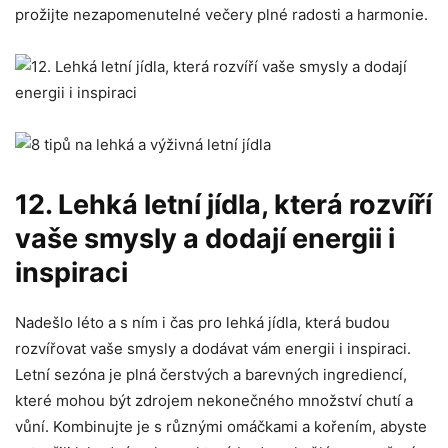
prožijte nezapomenutelné‍ večery plné radosti a harmonie.
12. Lehká letní jídla, která ‍rozvíří⁢
vaše smysly a dodají energii i
inspiraci
Nadešlo léto a s ním ⁣i čas pro lehká jídla, ⁢která budou
rozvířovat vaše smysly a dodávat‌ vám energii‌ i inspiraci.
Letní⁣ sezóna je plná ⁤čerstvých a barevných ⁣ingrediencí,
které mohou být⁤ zdrojem‍ nekonečného⁤ množství chutí a
⁣vůní. Kombinujte je s⁤ různými omáčkami a kořením, abyste