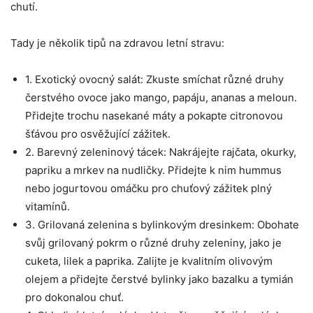
chutí.
Tady je několik tipů na zdravou⁣ letní stravu:
1. Exotický ovocný salát: Zkuste smíchat různé⁣ druhy
čerstvého ​ovoce jako mango, papáju, ananas a meloun.
Přidejte ⁢trochu nasekané máty a pokapte ⁢citronovou
šťávou ‌pro osvěžující zážitek.
2. ​Barevný zeleninový tácek:‍ Nakrájejte rajčata, okurky,
papriku a mrkev na nudličky. Přidejte k nim hummus
nebo jogurtovou omáčku pro chuťový zážitek ⁤plný
vitamínů.
3. Grilovaná zelenina⁢ s bylinkovým dresinkem:‌ Obohate
svůj grilovaný pokrm o různé druhy zeleniny, jako je
cuketa, lilek a paprika. Zalijte je kvalitním‍ olivovým
olejem a přidejte⁢ čerstvé‌ bylinky jako bazalku ⁣a tymián
pro dokonalou chuť.