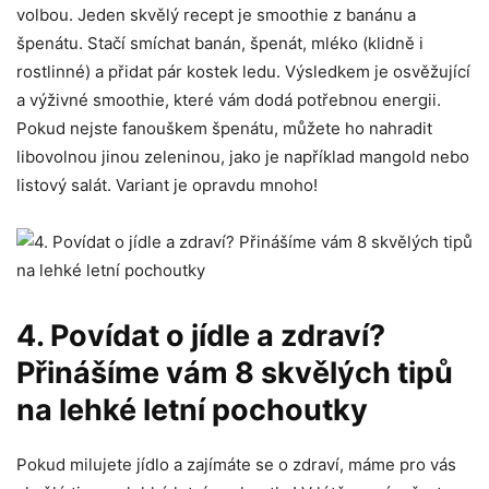
volbou. Jeden skvělý recept je smoothie z banánu a
⁤špenátu. Stačí ‍smíchat ⁣banán, špenát, mléko ‍(klidně i
rostlinné) a přidat pár kostek‍ ledu. Výsledkem je osvěžující
a výživné⁣ smoothie, které‍ vám dodá potřebnou energii.
Pokud nejste fanouškem ⁢špenátu, můžete ho nahradit⁤
libovolnou jinou zeleninou, jako je například⁢ mangold ​nebo
listový salát. Variant je opravdu mnoho!
4. Povídat o ‍jídle a zdraví?
Přinášíme vám 8 skvělých tipů
na lehké letní pochoutky
Pokud milujete jídlo a zajímáte se o zdraví, máme ‌pro vás