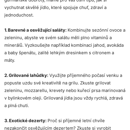
vychutnat skvělé jídlo, ⁣které spojuje chuť, zdraví a
⁣jednoduchost.
1. Barevné a osvěžující ‍saláty:
Kombinujte sezónní ovoce ​a
zeleninu, abyste ve⁤ svém salátu měli plno vitaminů a⁣
minerálů. Vyzkoušejte například ‌kombinaci jahod, avokáda
‌a baby‍ špenátu,‌ zalité lehkým ⁤dresinkem s citronem a
máty.
2. Grilované lahůdky:
Využijte příjemného počasí venku a
popuste uzdu své kreativitě na grilu. Zkuste grilovat
zeleninu, mozzarellu, krevety nebo kuřecí prsa⁣ marinovaná
​v bylinkovém oleji. Grilovaná​ jídla jsou vždy rychlá, ⁤zdravá
a plná chuti.
3. Exotické⁣ dezerty:
Proč si příjemné letní chvíle
nezakončit osvěžujícím dezertem? Zkuste si vyrobit