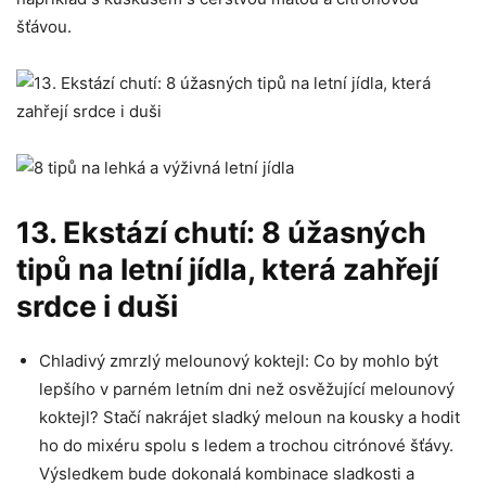
šťávou.
13. Ekstází⁣ chutí: ‌8 úžasných
tipů na letní jídla, která ⁣zahřejí
srdce i duši
Chladivý zmrzlý melounový koktejl:⁢ Co by mohlo být
lepšího v parném letním dni než ⁤osvěžující melounový
koktejl?‌ Stačí nakrájet sladký meloun na kousky a hodit‌
ho do mixéru ​spolu s ledem a trochou citrónové šťávy.
Výsledkem bude dokonalá kombinace ‍sladkosti a