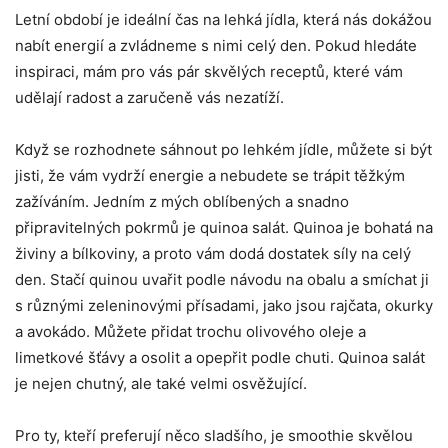
Letní období ‌je ideální čas na lehká jídla, která nás dokážou
nabít energií ⁤a⁤ zvládneme s nimi celý den. Pokud hledáte
inspiraci, mám pro​ vás pár skvělých receptů, ⁣které vám
udělají⁤ radost a zaručeně vás ‍nezatíží.
Když se rozhodnete sáhnout po lehkém jídle, můžete si ‌být
jisti, že vám vydrží energie a nebudete se trápit těžkým‌
zažíváním. ⁣Jedním z mých oblíbených a⁤ snadno
připravitelných pokrmů je quinoa salát. Quinoa je⁤ bohatá na
živiny a bílkoviny, a proto vám dodá dostatek ‌síly na celý
den. Stačí quinou ‌uvařit podle návodu na obalu a smíchat ji
s různými zeleninovými přísadami, jako jsou ​rajčata, okurky
a avokádo. Můžete přidat trochu olivového oleje a
limetkové šťávy a osolit ⁤a opepřit podle chuti. Quinoa salát
je nejen chutný, ale také ‌velmi osvěžující.
Pro ty, kteří preferují něco sladšího, je smoothie skvělou