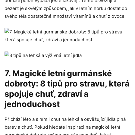
domácí pohár ‌vypadá ještě ⁣lákavěji. Tento ⁤osvěžující
dezert‍ je skvělým způsobem, jak v letním⁣ horku ⁢dostat do
svého těla‌ dostatečné množství vitamínů a chutí z ovoce.
7. Magické letní gurmánské
dobroty: 8 tipů pro⁢ stravu, která
spojuje⁣ chuť, zdraví a
jednoduchost
Přichází léto a s ním i chuť na lehká ⁤a osvěžující jídla ⁢plná
barev a chutí. Pokud hledáte inspiraci na magické letní
gurmánské dobroty, máme pro vás osm tipů, jak​ si