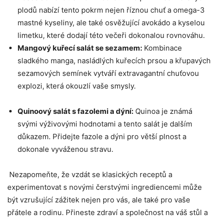
plodů nabízí⁢ tento pokrm nejen říznou‌ chuť a omega-3
mastné kyseliny, ale také osvěžující avokádo⁣ a kyselou
limetku,⁣ které dodají této večeři dokonalou‌ rovnováhu.
Mangový kuřecí salát se sezamem:
Kombinace
sladkého⁣ manga, nasládlých kuřecích prsou a křupavých
sezamových semínek⁢ vytváří extravagantní chuťovou
explozi, která​ okouzlí vaše smysly.
Quinoový salát‌ s fazolemi ​a ​dýní:
Quinoa je známá
svými výživovými hodnotami⁢ a tento salát je dalším
důkazem. Přidejte fazole a dýni ⁢pro větší plnost a
dokonale vyváženou stravu.
‌ Nezapomeňte, že vzdát se klasických receptů ​a
experimentovat‍ s novými čerstvými ingrediencemi může
být vzrušující zážitek ‍nejen pro vás, ale také pro vaše
přátele a rodinu. Přineste zdraví a společnost na váš‍ stůl a