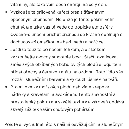
vitamíny, ale také ‌vám dodá energii na celý den.
Vyzkoušejte grilovaná kuřecí prsa s šťavnatým
‌opečeným ananasem. Nejenže je⁣ tento pokrm velmi
chutný, ale také⁣ vás přivede ‌do tropické atmosféry.
Ovocně-sluneční příchuť ananasu se krásně doplňuje s
dochucovací omáčkou na bázi medu a hořčice.
Jestliže toužíte po něčem lehkém, ‌ale⁤ sladkém,
vyzkoušejte ovocný​ smoothie bowl. Stačí⁤ rozmixovat
směs ‌svých oblíbených bobulovitých ‌plodů s jogurtem,
přidat ořechy a čerstvou ‌mátu na‍ ozdobu. Toto jídlo vás⁤
rozzáří slunečními ​barvami a⁢ vykouzlí ⁤úsměv⁤ na tváři.
Pro milovníky mořských plodů nabízíme krepové⁣
nádivky s krevetami a ⁢avokádem. Tento slavnostní ‌a
přesto lehký pokrm má ⁢skvělé textury a⁤ zároveň dodává
⁢skvělý zážitek vašim chuťovým pohárkům.
Pojďte si vychutnat léto s našimi osvěžujícími ‌a slunečnými