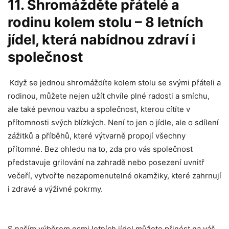
11. Shromážděte přátelé‌ a
rodinu ‌kolem stolu – ⁢8 letních ​
jídel, která nabídnou zdraví i
společnost
⁣ Když se jednou shromáždíte kolem stolu se svými přáteli ⁢a⁣
rodinou, ⁢můžete nejen ‌užít⁢ chvíle⁣ plné⁤ radosti ‌a smíchu,
ale také pevnou vazbu a ‍společnost, kterou cítíte v
‌přítomnosti svých blízkých. Není to ⁣jen ⁢o jídle, ale​ o sdílení
zážitků a příběhů,⁢ které výtvarně​ propojí všechny⁢
přítomné. Bez ohledu na⁣ to, zda ​pro vás společnost
představuje⁢ grilování ‌na zahradě nebo posezení uvnitř
večeří, vytvořte nezapomenutelné okamžiky, ⁣které zahrnují
‍i ⁤zdravé a výživné pokrmy.
S naším výběrem osmi letních jídel ‌můžete přinést na váš