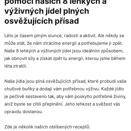
pomocí našich 8 lehkých a
výživných jídel plných
osvěžujících přísad
Léto je⁢ časem plným slunce, radosti‍ a aktivit. Ale někdy⁢ se
může stát, že nám ‍ztrácíme energii a potřebujeme ji zpět.
Naše 8 lehkých a‍ výživných jídel jsou ideálním‍ způsobem,
jak obnovit síly a‌ získat zpět​ tu energii, kterou jsme během
léta ztratili.
Naše jídla jsou plná osvěžujících⁣ přísad, které probudí vaše
chuťové ​buňky a dodají vám potřebnou výživu. Každé‍ jídlo
je pečlivě sestaveno​ tak, aby vám poskytlo⁣ potřebné živiny,
⁤aniž byste ⁤se cítili přeplnění. Jeho lehkost‌ a svěžest vás
opravdu dostanou.
Zde je několik našich‍ oblíbených receptů: