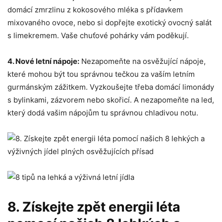
domácí zmrzlinu z ⁤kokosového ​mléka s přídavkem
mixovaného ovoce, nebo si dopřejte exotický ovocný salát
s limekremem. Vaše chuťové pohárky vám poděkují.
4. ⁣Nové letní nápoje:
⁤Nezapomeňte ​na osvěžující nápoje,‍
které ‍mohou být tou správnou tečkou⁢ za vaším letním‍
gurmánským zážitkem. Vyzkoušejte třeba domácí limonády
s bylinkami, ⁤zázvorem‍ nebo skořicí. A nezapomeňte na led,
⁤který dodá vašim nápojům tu správnou chladivou notu.
8. Získejte zpět energii léta