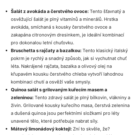
Šalát z avokáda a⁤ čerstvého ovoce:
Tento šťavnatý a
⁢osvěžující šalát je plný⁢ vitamínů a minerálů. Hrstka
avokáda, smíchaná s kousky čerstvého ovoce a
zakapána citronovým dresinkem, je ideální​ kombinací
pro dokonalou ‌letní chuťovku.
Bruschetta s rajčaty a bazalkou:
Tento⁢ klasický ⁣italský
pokrm je rychlý a snadný způsob, jak ‌si vychutnat chuť
léta. Nakrájené ⁢rajčata, ‍bazalka a olivový olej na
křupavém kousku čerstvého ⁢chleba vytvoří lahodnou
kombinaci chutí a osvěží vaše smysly.
Quinoa salát‍ s ‍grilovaným kuřecím masem ‍a
zeleninou:
Tento⁢ zdravý salát⁢ je plný bílkovin, ‌vlákniny a
​živin. Grilované‌ kousky‍ kuřecího masa, čerstvá zelenina
a ​dušená​ quinoa jsou perfektními složkami pro léty
unavené tělo, které potřebuje ⁤nabrat síly.
Mátový limonádový ‌koktejl:
Zní to skvěle,⁢ že?