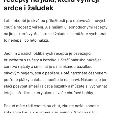
srdce i žaludek
Letní‍ období je‍ skvělou ​příležitostí pro objevování nových
chutí a radost z vaření.‌ A s našimi 8 jednoduchými ​recepty
⁢na​ jídla, která vyhřejí srdce i žaludek, si můžete vychutnat
to nejlepší, co léto nabízí.
Jedním z⁤ našich oblíbených⁣ receptů je osvěžující
bruschetta s rajčaty a ⁢bazalkou. ⁤Stačí nahrubo nakrájet‌
čerstvé ​rajčaty a smíchat je s nasekanou bazalkou,
olivovým olejem,‍ solí a pepřem. Poté nařízněte česnekem ​
potřené plátky chleba a⁢ opečte ⁢je na pánvi. Nakonec‌ je jen
stačí posypat směsí​ rajčat a bazalky a můžete si vychutnat
létající předkrm, který okouzlí vaše chuťové buňky.
Pokud máte rádi exotickou chuť, zkuste naše lahodné
kokosové kari⁤ s krevetami a zeleninou. Stačí na pánvi