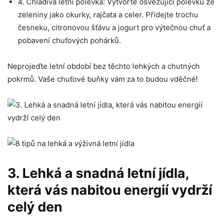
4. Chladivá letní polévka: Vytvořte osvěžující polévku ze
zeleniny jako okurky, ⁤rajčata a celer.‍ Přidejte trochu
česneku, ​citronovou šťávu a jogurt pro výtečnou chuť‍ a
pobavení chuťových pohárků.
Neprojeďte letní ‌období bez těchto lehkých a chutných
pokrmů. Vaše chuťové ⁣buňky vám za to budou ⁤vděčné!
3. ⁢Lehká a snadná letní jídla,
která⁣ vás nabitou energií⁤ vydrží
celý⁣ den