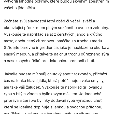
vytvořili lahodné pokrmy, které budou skvělým ⁣zpestřením
vašeho jídelníčku.
Začněte svůj slavnostní letní oběd či večeři svěží a
okouzlující⁢ předkrmem plným sezónního ovoce⁢ a zeleniny.
Vyzkoušejte například salát z čerstvých jahod a krůtího
masa, dochucený citronovou omáčkou s trochou medu.
Střídejte barevné ingredience, jako je nachlazená okurka a
sladký meloun, ​a přidávejte na chuť trochu důrazného sýra
a nasekaných oříšků pro ⁤dokonalou harmonii chuti.
Jakmile budete mít⁤ svůj chuťový apetit rozvoněn, přichází
čas​ na lehká hlavní jídla, která potěší nejen‍ vaše smysly,
ale také váš žaludek. ⁤Vyzkoušejte‌ například‌ grilovanou
rybu ⁢s bílým vínem a bylinkovým‌ máslem. Jednoduchá
příprava a čerstvé ​bylinky dodávají rybě výraznou chuť,
která se ideálně doplňuje s lehkou a ovocnou ⁢přílohou,
například s kuskusem s⁢ čerstvou mátou a citronovou