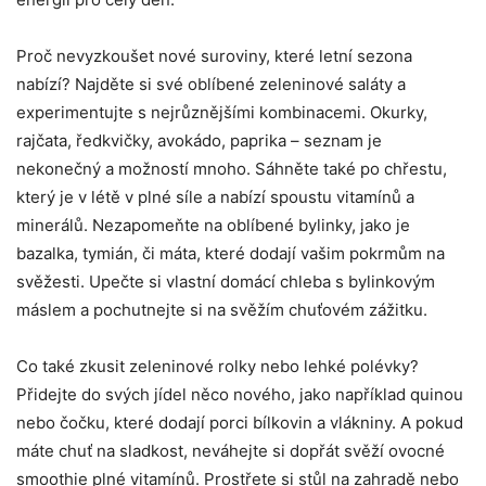
Proč nevyzkoušet nové suroviny, které letní sezona​
nabízí? Najděte si své oblíbené zeleninové saláty a
experimentujte s nejrůznějšími kombinacemi. ‌Okurky,
rajčata, ředkvičky, avokádo, paprika – seznam ⁤je
nekonečný a ‍možností mnoho. ‌Sáhněte také po​ chřestu,
který je v létě ⁢v⁢ plné síle a nabízí spoustu vitamínů a
minerálů. Nezapomeňte na oblíbené bylinky, jako je
bazalka, ‍tymián, či máta, které dodají vašim pokrmům⁢ na
svěžesti.‌ Upečte si⁢ vlastní‍ domácí chleba s ⁤bylinkovým
⁣máslem a pochutnejte ⁢si na svěžím⁢ chuťovém ⁢zážitku.
Co také zkusit zeleninové rolky nebo lehké polévky?
Přidejte ⁣do svých jídel něco nového, jako například quinou‌
nebo čočku, které dodají porci bílkovin a vlákniny. A pokud
máte chuť na sladkost, neváhejte si dopřát ‌svěží ovocné
smoothie plné vitamínů. Prostřete si stůl ‌na zahradě nebo