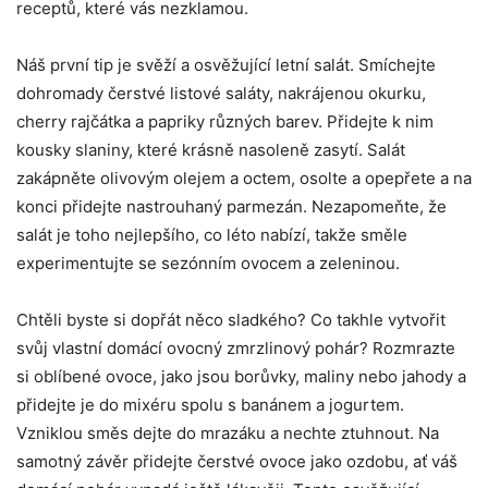
receptů, které vás‍ nezklamou.
Náš první​ tip je svěží‌ a osvěžující letní salát. Smíchejte
dohromady ⁣čerstvé‌ listové saláty, nakrájenou ⁢okurku,
cherry rajčátka a papriky různých barev. Přidejte⁢ k nim
kousky slaniny,‌ které ​krásně nasoleně zasytí. ​Salát
zakápněte olivovým‍ olejem a octem, osolte a opepřete⁢ a na
⁤konci‍ přidejte nastrouhaný‌ parmezán. Nezapomeňte, ‍že
salát je toho nejlepšího,⁣ co léto nabízí, takže směle
⁣experimentujte ‌se sezónním ovocem a zeleninou.
Chtěli byste si dopřát něco sladkého? ​Co takhle vytvořit
svůj vlastní domácí ovocný zmrzlinový pohár?⁣ Rozmrazte
⁣si oblíbené ovoce, jako jsou borůvky, maliny nebo jahody a
přidejte je do mixéru spolu ‍s⁢ banánem a jogurtem.
Vzniklou směs dejte do mrazáku a nechte‍ ztuhnout. Na⁣
samotný závěr přidejte čerstvé ovoce ​jako ⁣ozdobu, ať váš