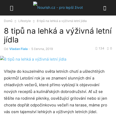
Domů
Lifestyle
8 tipů na lehká a výživná letní jídla
8 tipů na lehká a výživná letní
jídla
134
0
Od
Vladan Fiala
-
5 června, 2019
Vítejte⁢ do‍ kouzelného světa letních chutí a ušlechtilých
pokrmů!⁤ Letošní rok je ve znamení slunných dní a
chladivých večerů, které přímo vybízejí k objevování
nových receptů a kulinářských⁣ dobrodružství. Ať už se
těšíte na rodinné pikniky, osvěžující grilování nebo si jen‌
chcete‍ dopřát odpočinkovou večeři na terase,⁢ máme⁢ pro
vás osm tajemství lehkých a ​výživných letních jídel.