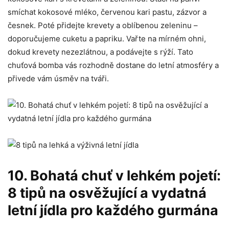
smíchat kokosové ⁢mléko, červenou ‌kari pastu,⁢ zázvor a
česnek. ⁤Poté přidejte krevety a oblíbenou⁢ zeleninu –
⁣doporučujeme cuketu a papriku. Vařte na mírném ohni,
dokud krevety nezezlátnou, a podávejte s rýží.‌ Tato
chuťová bomba vás rozhodně dostane do letní atmosféry a
přivede vám úsměv na tváři.
10. Bohatá chuť v ​lehkém ‌pojetí:
8 tipů na osvěžující a​ vydatná
letní jídla pro každého gurmána