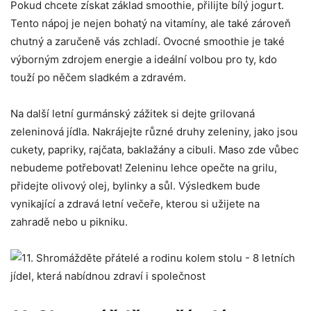
Pokud chcete získat‍ základ smoothie,⁢ přilijte bílý jogurt.
Tento ⁤nápoj je nejen bohatý na vitamíny, ale⁤ také zároveň
chutný a zaručeně vás zchladí.⁢ Ovocné smoothie je také
výborným zdrojem energie a ideální volbou pro ty, kdo
touží po něčem sladkém ​a zdravém.
Na další letní gurmánský zážitek si dejte grilovaná
zeleninová jídla. Nakrájejte různé druhy zeleniny, jako jsou
cukety, papriky, rajčata, baklažány⁣ a cibuli. Maso zde vůbec
nebudeme potřebovat! Zeleninu lehce opečte ⁤na grilu,
přidejte olivový olej, bylinky a sůl. Výsledkem bude
vynikající a zdravá letní večeře, kterou si užijete na
zahradě nebo u pikniku.