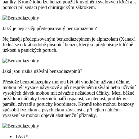
paniky. Kromě toho lze benzo použít k uvolnění svalových křečí a k
pomoci při sedaci před chirurgickým zákrokem.
Jaký je nejčastěji předepisovaný benzodiazepin?
Nejčastěji předepisovaným benzodiazepinem je alprazolam (Xanax).
Jedná se o krátkodobě působící benzo, který se předepisuje k léčbě
úzkosti a panických poruch.
Jaká jsou rizika užívání benzodiazepinů?
Přestože benzodiazepiny mohou být při vhodném užívání účinné,
mohou být vysoce návykové a při nesprávném užívání nebo užívání
vysokých dávek mohou mít závažné nežádoucí účinky. Mezi běžné
nežádoucí účinky benzoidů patří ospalost, zmatenost, problémy s
pamětí, závratě a poruchy koordinace. Kromě toho mohou benzosy
způsobit fyzickou a psychickou závislost a při jejich náhlém
vysazení se mohou objevit abstinenční příznaky.
TAGY