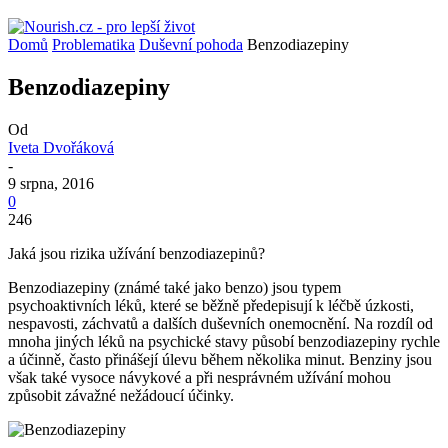
Domů
Problematika
Duševní pohoda
Benzodiazepiny
Benzodiazepiny
Od
Iveta Dvořáková
-
9 srpna, 2016
0
246
Jaká jsou rizika užívání benzodiazepinů?
Benzodiazepiny (známé také jako benzo) jsou typem
psychoaktivních léků, které se běžně předepisují k léčbě úzkosti,
nespavosti, záchvatů a dalších duševních onemocnění. Na rozdíl od
mnoha jiných léků na psychické stavy působí benzodiazepiny rychle
a účinně, často přinášejí úlevu během několika minut. Benziny jsou
však také vysoce návykové a při nesprávném užívání mohou
způsobit závažné nežádoucí účinky.