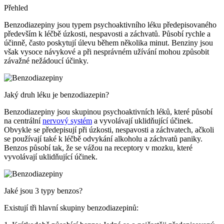
Přehled
Benzodiazepiny jsou typem psychoaktivního léku předepisovaného
především k léčbě úzkosti, nespavosti a záchvatů. Působí rychle a
účinně, často poskytují úlevu během několika minut. Benziny jsou
však vysoce návykové a při nesprávném užívání mohou způsobit
závažné nežádoucí účinky.
Jaký druh léku je benzodiazepin?
Benzodiazepiny jsou skupinou psychoaktivních léků, které působí
na centrální
nervový systém
a vyvolávají uklidňující účinek.
Obvykle se předepisují při úzkosti, nespavosti a záchvatech, ačkoli
se používají také k léčbě odvykání alkoholu a záchvatů paniky.
Benzos působí tak, že se vážou na receptory v mozku, které
vyvolávají uklidňující účinek.
Jaké jsou 3 typy benzos?
Existují tři hlavní skupiny benzodiazepinů: