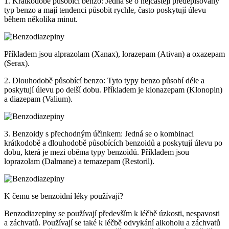
1. Krátkodobě působící benzo: Jedná se o nejčastěji předepisovaný
typ benzo a mají tendenci působit rychle, často poskytují úlevu
během několika minut.
Příkladem jsou alprazolam (Xanax), lorazepam (Ativan) a oxazepam
(Serax).
2. Dlouhodobě působící benzo: Tyto typy benzo působí déle a
poskytují úlevu po delší dobu. Příkladem je klonazepam (Klonopin)
a diazepam (Valium).
3. Benzoidy s přechodným účinkem: Jedná se o kombinaci
krátkodobě a dlouhodobě působících benzoidů a poskytují úlevu po
dobu, která je mezi oběma typy benzoidů. Příkladem jsou
loprazolam (Dalmane) a temazepam (Restoril).
K čemu se benzoidní léky používají?
Benzodiazepiny se používají především k léčbě úzkosti, nespavosti
a záchvatů. Používají se také k léčbě odvykání alkoholu a záchvatů