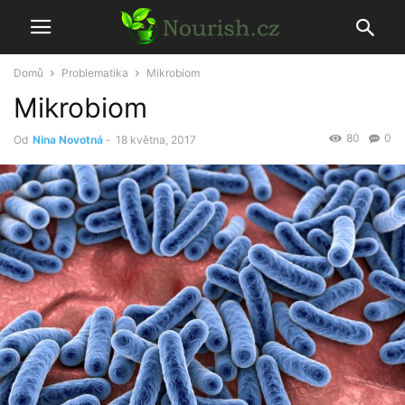
Domů
Problematika
Mikrobiom
Mikrobiom
80
0
Od
Nina Novotná
-
18 května, 2017