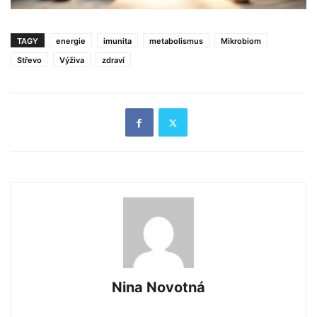
TAGY
energie
imunita
metabolismus
Mikrobiom
Střevo
Výživa
zdraví
Nina Novotná