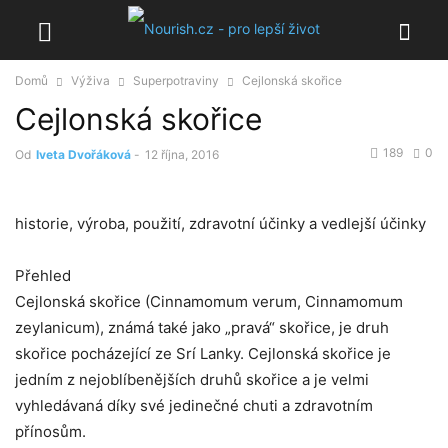
Domů
Výživa
Superpotraviny
Cejlonská skořice
Cejlonská skořice
189
0
Od
Iveta Dvořáková
-
12 října, 2016
historie, výroba, použití, zdravotní účinky a vedlejší účinky
Přehled
Cejlonská skořice (Cinnamomum verum, Cinnamomum
zeylanicum), známá také jako „pravá“ skořice, je druh
skořice pocházející ze Srí Lanky. Cejlonská skořice je
jedním z nejoblíbenějších druhů skořice a je velmi
vyhledávaná díky své jedinečné chuti a zdravotním
přínosům.