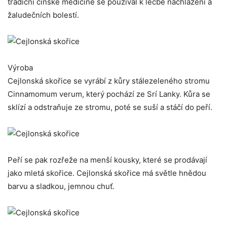
tradiční čínské medicíně se používal k léčbě nachlazení a
žaludečních bolestí.
Výroba
Cejlonská skořice se vyrábí z kůry stálezeleného stromu
Cinnamomum verum, který pochází ze Srí Lanky. Kůra se
sklízí a odstraňuje ze stromu, poté se suší a stáčí do peří.
Peří se pak rozřeže na menší kousky, které se prodávají
jako mletá skořice. Cejlonská skořice má světle hnědou
barvu a sladkou, jemnou chuť.