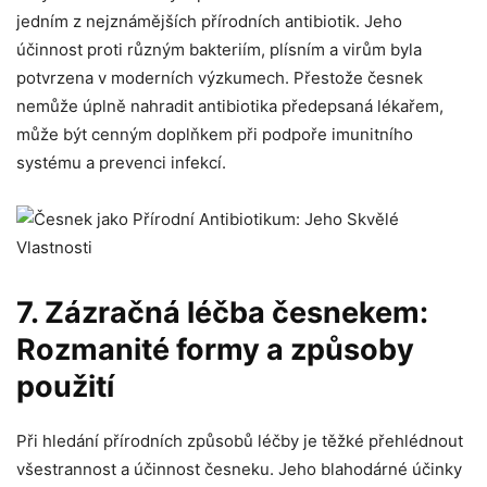
jedním z​ nejznámějších ⁤přírodních antibiotik. Jeho
‍účinnost ⁢proti různým ‌bakteriím, plísním a ‌virům ​byla⁤
potvrzena v moderních​ výzkumech. Přestože česnek
nemůže úplně nahradit antibiotika předepsaná lékařem,
může být cenným ⁤doplňkem při podpoře imunitního
systému ​a‌ prevenci infekcí.
7. Zázračná léčba česnekem:
Rozmanité ​formy a způsoby⁢
použití
Při hledání⁤ přírodních způsobů léčby‍ je těžké‍ přehlédnout
všestrannost a účinnost⁤ česneku. Jeho ⁣blahodárné ​účinky