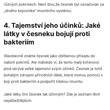
různých pokrmech. ​Není divu,že česnek byl označován za
„divého bojovníka“ ⁢imunitního systému.
4. Tajemství jeho‌ účinků: Jaké
látky v česneku bojují⁢ proti
bakteriím
Všeobecně ⁢známe‍ česnek jako​ oblíbenou přísadu do
našich pokrmů.⁤ Ale ​málokdo ví, že ‌tento malý kořenový
plod skrývá​ velké tajemství svých účinků. Česnek⁣ je totiž
bohatým zdrojem přírodních látek, které mohou pomoci v
boji proti bakteriím a podpořit ​lidskou imunitu.
Jaké látky‌ činí česnek tak účinným? Zde je seznam těch
nejdůležitějších: