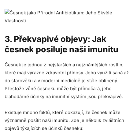
3. Překvapivé objevy: Jak
česnek posiluje naši imunitu
Česnek je ‌jednou z⁢ nejstarších​ a ⁢nejznámějších ⁤rostlin,
které ⁣mají ⁢výrazné zdravotní ‍přínosy. Jeho⁢ využití‌ sahá⁣ až
do starověku a ⁣v moderní medicíně je stále ⁣oblíbený.
Přestože ⁣vůně česneku může⁤ být přímočará, jeho⁣
blahodárné účinky ⁣na imunitní‍ systém jsou překvapivé.
Existuje mnoho⁣ faktů, které‍ dokazují, že česnek⁢ může
významně posílit naši imunitu. Zde‌ je několik ⁤zvláštních
‌objevů týkajících​ se ⁢účinků česneku: