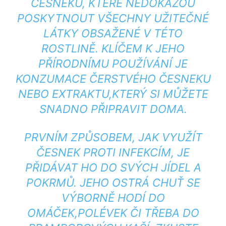
ČESNEKU, KTERÉ ⁢NEDOKÁŽOU​
POSKYTNOUT VŠECHNY UŽITEČNÉ
LÁTKY OBSAŽENÉ V TÉTO
ROSTLINĚ.⁢ KLÍČEM K JEHO
PŘÍRODNÍMU​ POUŽÍVÁNÍ JE
KONZUMACE ČERSTVÉHO ČESNEKU
⁤NEBO EXTRAKTU,KTERÝ⁣ SI MŮŽETE
SNADNO PŘIPRAVIT DOMA.
PRVNÍM ZPŮSOBEM, JAK VYUŽÍT
ČESNEK‌ PROTI INFEKCÍM, JE
PŘIDÁVAT HO‌ DO SVÝCH JÍDEL ⁢A⁤
POKRMŮ. JEHO OSTRÁ ‍CHUŤ⁤ SE⁣
VÝBORNĚ HODÍ DO⁤
OMÁČEK,POLÉVEK ČI TŘEBA DO