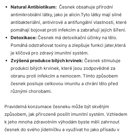
Natural Antibiotikum:
⁤ Česnek obsahuje přírodní
antimikrobiální látky, jako je alicin.Tyto látky‍ mají⁢ silné
⁣antibakteriální, antivirové⁢ a antifungální vlastnosti, které
⁤pomáhají bojovat proti infekcím ‍a zabraňují jejich šíření.
Detoxikace:
Česnek má ⁣detoxikační ⁤účinky na tělo.
Pomáhá odstraňovat toxiny a‌ zlepšuje funkci jater,která
je‌ klíčová pro zdravý imunitní systém.
Zvýšená produkce ‍bílých krvinek:
Česnek stimuluje
produkci⁢ bílých krvinek, které jsou zodpovědné ‍za
‍obranu proti ⁣infekcím a nemocem. ​Tímto způsobem
česnek posiluje celkovou imunitu a chrání tělo před
různými chorobami.
Pravidelná konzumace česneku může být skvělým
způsobem, jak přirozeně ⁤posílit imunitní systém. Vzhledem
k‌ jeho mnoha zdravotním výhodám byste měli​ zahrnout⁤
česnek do svého ‍jídelníčku ‌a⁣ využívat ho jako přísadu v‍