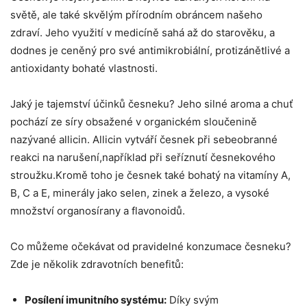
světě, ale také skvělým ⁣přírodním obráncem našeho
zdraví. Jeho využití v⁢ medicíně⁣ sahá⁤ až do⁣ starověku, a
dodnes je ceněný pro své antimikrobiální, protizánětlivé a
antioxidanty bohaté vlastnosti.
Jaký je tajemství účinků česneku? Jeho silné aroma‍ a chuť
pochází ze síry obsažené v ⁣organickém sloučenině
nazývané allicin. Allicin vytváří česnek při sebeobranné
reakci na ​narušení,například při seříznutí česnekového
stroužku.Kromě toho je česnek také bohatý na vitamíny A,
B, C a E,⁣ minerály jako selen, zinek⁢ a železo, a vysoké
množství organosírany​ a flavonoidů.
Co můžeme​ očekávat ‌od pravidelné konzumace česneku?
Zde je několik zdravotních​ benefitů:
Posílení imunitního systému:
‍Díky svým ​