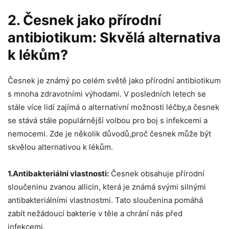
2. Česnek ​jako přírodní
antibiotikum: Skvělá alternativa⁤
k⁤ lékům?
Česnek je známý po⁤ celém světě jako přírodní antibiotikum
s mnoha zdravotními výhodami. V posledních letech se ​
stále více⁤ lidí zajímá o alternativní ​možnosti léčby,a česnek
⁢se stává stále⁣ populárnější volbou pro boj s⁢ infekcemi ‌a‍
nemocemi. Zde je několik důvodů,proč česnek může ​být​
skvělou alternativou k ⁤lékům.
1.Antibakteriální ⁤vlastnosti:
Česnek obsahuje přírodní
sloučeninu zvanou allicin, která je⁢ známá svými silnými
antibakteriálními vlastnostmi. Tato sloučenina pomáhá
zabít‍ nežádoucí bakterie v⁤ těle a chrání ‍nás před
‍infekcemi.