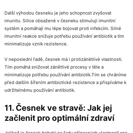
Další ⁢výhodou česneku⁣ je jeho ​schopnost zvyšovat
imunitu.⁤ Silice obsažené v česneku stimulují imunitní
systém a pomáhají mu lépe bojovat proti infekcím. Silné
imunitní reakce snižuje potřebu používání ⁣antibiotik a tím
minimalizuje vznik rezistence.
V ⁤neposlední řadě, česnek má i⁢ protizánětlivé vlastnosti.
Tím pomáhá⁤ snižovat zánětlivé procesy v ​těle a
minimalizuje potřebu⁤ používání ‍antibiotik.Tím ‍se chráníme
před dalším šířením antibiotické rezistence a přispíváme⁣ k
udržitelnému používání antibiotik.
11. ⁣Česnek ve stravě: Jak jej
⁣začlenit⁣ pro optimální ⁣zdraví
Jelikož je česnek bohatý ‌na řadu přínosných vlastností pro