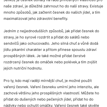
naše zdraví, ⁣je důležité ‌zahrnout ho do naší⁤ stravy.⁣ Existuje
mnoho způsobů, ​jak začlenit česnek do našich jídel, a tím
maximalizovat jeho⁣ zdravotní benefity.
Jedním ⁢z nejjednodušších‌ způsobů, jak přidat česnek do
stravy, je ho ‍syrové rozdrtit a přidat ⁣do ‌salátů nebo
sendvičů jako ochucovadlo. Jeho silná chuť a vůně dodá⁢
jídlu pikantní ⁣charakter a​ přitom přinese spoustu ⁢zdraví
prospěšných látek. Je také možné přidat čerstvé⁤
rozdrcený česnek do​ omáček nebo polévek,a tím zvýšit
jejich nutriční hodnotu.
Pro ty,‍ kdo⁤ mají raději⁣ mírnější chuť, ‌je možné ⁣použít
vařený‍ česnek. Vaření ⁤česneku umírní ​jeho intenzitu, ale
zachová většinu jeho prospěšných ‍vlastností. Můžete ho
přidat do dušených ‍nebo ⁢pečených⁣ jídel, přidat ho do
nádivky nebo ochutit omáčky. Vařený ‍česnek také​ skvěle⁤