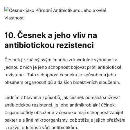
10.‍ Česnek a jeho ‌vliv na
antibiotickou rezistenci
Česnek je známý svými mnoha ​zdravotními výhodami a
jednou⁤ z ‍nich ​je ‍jeho schopnost bojovat proti antibiotické
rezistenci. Tato schopnost česneku je způsobena jeho
obsahem organosulfidů⁤ a dalších bioaktivních‍ sloučenin.
Jedním z hlavních ⁢způsobů, ‌jak ⁣česnek pomáhá‍ snižovat
antibiotickou rezistenci, je jeho antimikrobiální účinek.
Organosulfidy obsažené v česneku mají‍ schopnost zabíjet⁢
bakterie a jiné mikroorganismy, což ztěžuje jejich přežívání
a rozvoj odolnosti vůči ⁣antibiotikům.