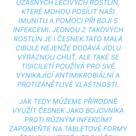
ÚŽASNÝCH LÉČIVÝCH ROSTLIN,
KTERÉ MOHOU POSÍLIT NAŠI
IMUNITU A POMOCI⁣ PŘI BOJI‌ S
INFEKCEMI. JEDNOU Z TAKOVÝCH
ROSTLIN ⁣JE I ČESNEK.TATO⁢ MALÁ
⁤CIBULE NEJENŽE DODÁVÁ JÍDLU
VÝRAZNOU CHUŤ, ALE TAKÉ SE
TISÍCILETÍ POUŽÍVÁ PRO SVÉ⁤
VYNIKAJÍCÍ ⁣ANTIMIKROBIÁLNÍ A
PROTIZÁNĚTLIVÉ VLASTNOSTI.
JAK ‍TEDY MŮŽEME PŘÍRODNĚ
VYUŽÍT ⁣ČESNEK ​JAKO BOJOVNÍKA
PROTI RŮZNÝM INFEKCÍM?⁤
ZAPOMEŇTE ⁤NA ⁣TABLETOVÉ ⁢FORMY