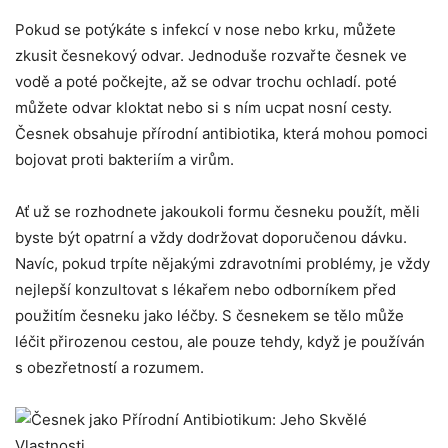
Pokud se potýkáte s infekcí v‌ nose nebo krku, můžete
zkusit ⁢česnekový odvar. Jednoduše rozvařte⁣ česnek ve
vodě a poté‍ počkejte, ⁢až se odvar trochu ⁤ochladí. poté
⁣můžete odvar kloktat​ nebo si s ním ucpat nosní ⁢cesty.
Česnek⁢ obsahuje přírodní antibiotika, ​která ​mohou‍ pomoci
bojovat‍ proti bakteriím a⁢ virům. ⁢
Ať už se rozhodnete ⁢jakoukoli formu ⁢česneku použít, měli⁤
byste být opatrní a ‍vždy dodržovat ‌doporučenou dávku.
Navíc, pokud trpíte nějakými​ zdravotními problémy, je vždy
nejlepší konzultovat s lékařem⁣ nebo odborníkem před
použitím česneku jako‌ léčby.​ S‍ česnekem se tělo ​může
léčit přirozenou cestou, ale pouze tehdy, když je‍ používán
s obezřetností‍ a rozumem.