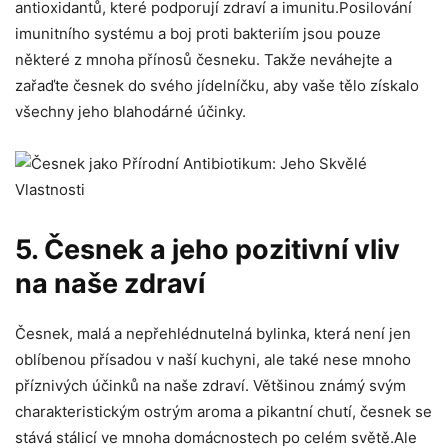
‍antioxidantů, ⁢které​ podporují ‍zdraví a ​imunitu.Posilování
imunitního systému a boj ⁤proti bakteriím jsou pouze
některé ​z ⁤mnoha přínosů ⁤česneku. Takže⁢ neváhejte​ a
zařaďte česnek do svého ⁣jídelníčku, ‌aby vaše tělo​ získalo⁤
všechny jeho blahodárné účinky.
5. Česnek ⁣a jeho pozitivní vliv⁣
na naše zdraví
Česnek, malá a⁤ nepřehlédnutelná bylinka, která ‌není ‌jen⁢
oblíbenou ‍přísadou v naší kuchyni, ale ⁤také nese mnoho
příznivých účinků ⁢na naše zdraví. Většinou⁢ známý svým
charakteristickým ostrým⁣ aroma a pikantní chutí,‌ česnek⁣ se
stává stálicí ‍ve ⁣mnoha‍ domácnostech‌ po celém světě.Ale