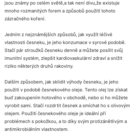
jsou známy po celém světě,a tak není ⁢divu,že⁢ existuje
mnoho rozmanitých⁢ forem a způsobů použití tohoto
zázračného koření.⁢
Jedním z nejznámějších způsobů, jak využít ​léčivé⁤
vlastnosti česneku,⁢ je jeho ‌konzumace v syrové⁣ podobě.⁣
Stačí⁢ pár stroužků ‍česneku denně ⁤a můžete⁣ posílit svůj
imunitní‌ systém, ‍zlepšit kardiovaskulární⁤ zdraví‍ a⁢ snížit
⁤riziko některých druhů ‍rakoviny.
Dalším způsobem, jak⁣ sklidit výhody česneku, je jeho
použití v podobě⁣ česnekového oleje. ⁤Tento olej lze získat
buď zakoupením hotového⁢ v ​obchodě, ⁤nebo si ho ⁤můžete
vyrobit sami. Stačí​ rozdrtit​ česnek‍ a smíchat ho ⁢s olivovým⁢
olejem. Použití česnekového oleje je ideální při
⁤problémech s pokožkou, ⁢a to díky⁢ svým protizánětlivým a
‍antimikrobiálním ​vlastnostem.