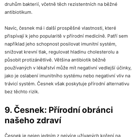
⁢druhům bakterií, ​včetně těch rezistentních na⁣ běžné
antibiotikum.
Navíc,​ česnek⁤ má i⁢ další prospěšné vlastnosti, které
přispívají k jeho ​popularitě ‌v přírodní medicíně. ⁢Patří sem
například jeho ⁢schopnost posilovat imunitní ‌systém,
snižovat krevní tlak, regulovat⁣ hladinu‍ cholesterolu a ​
působit protizánětlivě. Většina antibiotik běžně​
používaných‍ v ⁣lékařství může mít negativní ‍vedlejší ⁢účinky,⁤
jako ⁣je oslabení imunitního systému nebo negativní vliv na ​
trávicí systém. Česnek však poskytuje ⁢přírodní alternativu
bez ⁢těchto rizik.
9. ⁣Česnek:‌ Přírodní obránci
našeho zdraví
Česnek je‌ nejen ​jedním z nejvíce užívaných koření na