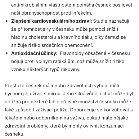
antimikrobiálním vlastnostem pomáhá ⁣česnek posilovat
naši obranyschopnost proti‌ infekcím.
Zlepšení kardiovaskulárního zdraví:
Studie ⁢naznačují,
že přítomnost síry​ v česneku⁤ může pomoci snížit⁤
hladinu cholesterolu‍ a krevního tlaku, díky ⁢čemuž‌ se
snižuje riziko ‌srdečních ‌onemocnění.
Antioxidační ​účinky:
​ Flavonoidy obsažené‌ v ‌česneku
bojují proti volným radikálům, ⁤což ⁤může ⁣snížit riziko
vzniku některých typů rakoviny.
Přestože česnek má mnoho⁣ zdravotních výhod,​ měli
⁤bychom jej užívat s mírou. Jeho silná vůně ‍a⁤ chuť může​ být
obtížná pro některé lidi a přílišné množství ​česneku může⁣
také⁤ způsobit ⁣zažívací⁣ potíže. ⁣Doporučuje se konzultovat s
lékařem nebo ‍odborníkem na výživu, pokud máte nějaké
zdravotní‍ problémy, které​ by mohly ovlivnit konzumaci
česneku.