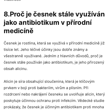
8.Proč je ⁢česnek stále využíván
jako⁣ antibiotikum v přírodní
medicíně
Česnek⁣ je rostlina, která⁤ se využívá v ⁣přírodní medicíně již
tisíce let. Jeho léčivé ⁣účinky jsou⁢ dobře známy ‍a
všestranně využívané. Jedním z hlavních důvodů, proč je
‍česnek stále používán jako antibiotikum, je jeho‌ přirozený
obsah ⁢alicinu.
Alicin je síra obsahující‍ sloučenina,‌ která je ⁤klíčovým
‍prvkem v boji proti bakteriím, ⁣virům⁣ a ⁣plísním. Při
rozdrcení nebo nakrájení česneku se uvolňuje alicin, který
poskytuje⁢ účinnou ochranu proti infekcím. Vědecké studie
prokázaly, že ⁢česnek je ‌účinným antibiotikem ⁣proti mnoha