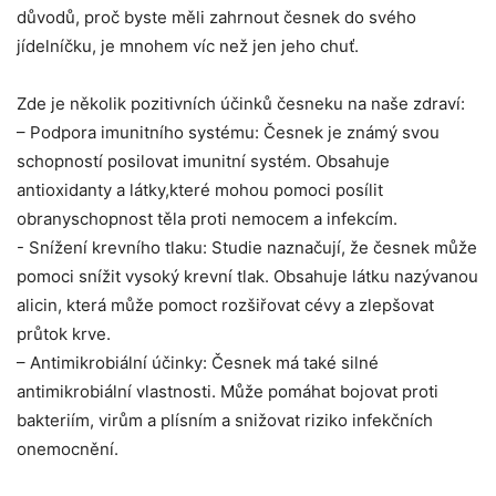
důvodů,​ proč byste⁣ měli zahrnout ⁤česnek do svého
jídelníčku,⁤ je mnohem víc než jen ⁢jeho chuť.
Zde je několik pozitivních účinků česneku na‌ naše zdraví:
– ⁤Podpora ⁢imunitního systému: Česnek je‍ známý ​svou
schopností posilovat imunitní systém. Obsahuje
antioxidanty ⁣a látky,které ⁣mohou pomoci posílit⁣
obranyschopnost ‍těla proti ‌nemocem a infekcím.
-⁤ Snížení krevního tlaku: Studie naznačují, že česnek může
‌pomoci snížit vysoký krevní tlak. Obsahuje látku nazývanou
alicin, která může pomoct rozšiřovat cévy a ⁤zlepšovat
průtok krve.
– Antimikrobiální účinky: Česnek má také silné
antimikrobiální vlastnosti. Může pomáhat bojovat proti
bakteriím, virům ‌a plísním a⁢ snižovat riziko ⁤infekčních
onemocnění.