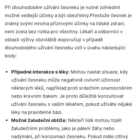
Při dlouhodobém užívání ⁣česneku ‌je nutné zohlednit
možné vedlejší⁣ účinky a být obezřetný.Přestože česnek je
známý svými mnoha příznivými ⁣účinky na lidské zdraví,
‌není‍ zcela bez rizika⁣ pro všechny. Lékaři a odborníci v
oblasti​ výživy obzvláště doporučují v‍ případě
dlouhodobého užívání česneku vzít v ‍úvahu⁤ následující
body:
Případné ⁢interakce s ​léky:
Mohou nastat situace,​ kdy
užívání česneku⁢ může ​negativně ovlivnit účinnost
některých léků,⁤ například proti srdečním onemocněním
nebo ⁢krevním tlakem. ⁣Je proto důležité konzultovat
užívání česneku s vaším lékařem, pokud užíváte nějaké
léky na pravidelné ⁣bázi.
Možné ​žaludeční ⁤obtíže:
Někteří ​lidé ​mohou‌ trpět ​
žaludečními problémy, jako je pálení žáhy ⁤nebo
nadýmání, při‍ konzumaci česneku. Pokud máte citlivý