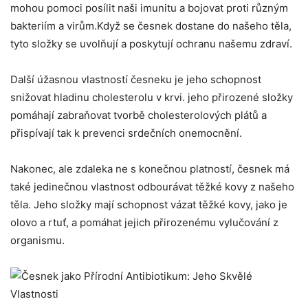
mohou pomoci posílit naši ​imunitu a bojovat proti různým
bakteriím a⁣ virům.Když⁤ se česnek dostane do našeho těla,
tyto složky se uvolňují a poskytují ‍ochranu našemu ⁢zdraví.
Další úžasnou ⁤vlastností ⁤česneku‍ je jeho schopnost
snižovat hladinu cholesterolu v krvi. jeho přirozené složky⁤
pomáhají zabraňovat tvorbě cholesterolových plátů a
přispívají tak k prevenci srdečních onemocnění.
Nakonec, ale zdaleka ⁣ne s konečnou platností, česnek má
také jedinečnou⁣ vlastnost ⁤odbourávat ⁢těžké ​kovy z⁣ našeho
těla.⁢ Jeho složky ⁣mají schopnost vázat těžké kovy,‍ jako je⁤
olovo ​a rtuť, a ‍pomáhat jejich přirozenému vylučování z
organismu.