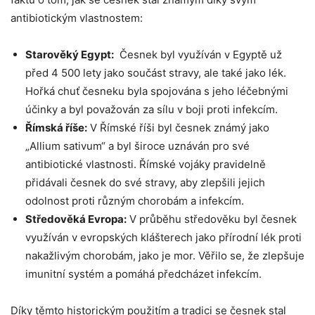
antibiotickým ⁣vlastnostem:
Starověký Egypt:
​ Česnek byl využíván v Egyptě už
před 4 500 lety jako‌ součást​ stravy, ale také jako lék.​
Hořká chuť česneku byla spojována s jeho léčebnými‍
účinky a byl považován za sílu v boji proti‍ infekcím.
Římská říše:
V ⁤Římské říši ⁢byl česnek známý⁤ jako
„Allium sativum“ a byl široce uznáván pro své
antibiotické vlastnosti. Římské vojáky ⁢pravidelně
přidávali​ česnek do‌ své stravy, aby​ zlepšili jejich
odolnost proti ⁢různým chorobám ‍a infekcím.
Středověká‌ Evropa:
V průběhu středověku byl česnek⁣
využíván v ⁣evropských klášterech jako přírodní lék proti
nakažlivým⁤ chorobám, jako je mor. Věřilo se, že zlepšuje
imunitní ‌systém a pomáhá předcházet​ infekcím.
Díky ​těmto ⁣historickým použitím a⁢ tradici se česnek ⁣stal