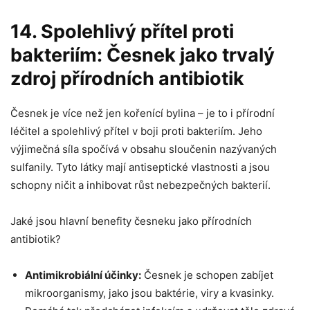
14. Spolehlivý přítel proti
bakteriím: Česnek ⁢jako trvalý
zdroj⁣ přírodních ​antibiotik
Česnek ​je více než jen kořenící ‌bylina – je to i⁤ přírodní​
léčitel ⁤a spolehlivý přítel ⁤v ⁣boji ⁤proti bakteriím.‌ Jeho
výjimečná síla⁢ spočívá v obsahu ‍sloučenin nazývaných
sulfanily. Tyto látky mají antiseptické vlastnosti ⁢a jsou
schopny ničit ⁣a inhibovat růst‌ nebezpečných bakterií.
Jaké jsou hlavní‍ benefity česneku ‍jako přírodních
antibiotik?
Antimikrobiální účinky:
Česnek je schopen zabíjet
mikroorganismy, jako⁤ jsou⁢ baktérie, viry a kvasinky.