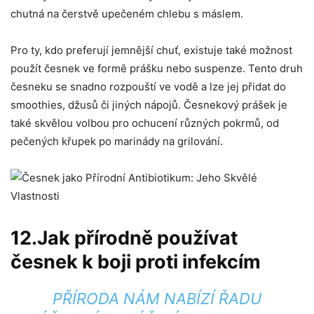
chutná na čerstvě upečeném chlebu s ​máslem.
Pro ty, kdo preferují jemnější chuť, existuje také možnost
použít česnek‍ ve‍ formě prášku nebo suspenze. Tento⁢ druh
‌česneku se snadno ⁤rozpouští ve vodě​ a ⁤lze jej přidat ⁤do
‌smoothies, ​džusů či jiných nápojů. Česnekový prášek je⁣
také skvělou volbou pro ochucení různých pokrmů, od
pečených křupek po marinády‍ na ​grilování.
12.Jak přírodně‍ používat
česnek k​ boji ​proti ⁢infekcím
PŘÍRODA NÁM NABÍZÍ ⁤ŘADU