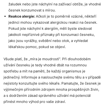
‌žaludek nebo ⁣jste náchylní na zažívací obtíže, je vhodné
česnek konzumovat s mírou.
Reakce alergie:
‌Ačkoli je to poměrně vzácné, někteří
jedinci mohou‍ vykazovat alergickou ⁣reakci na česnek.
Pokud jste náchylní k alergiím, měli byste⁣ sledovat⁤
jakékoli nepříznivé ⁢příznaky při konzumaci česneku,⁢
jako ⁣jsou​ vyrážky, ​svědění ⁣nebo ⁣otok, a ‍vyhledat
lékařskou ​pomoc, pokud se objeví.
Všude⁢ platí, ‍že „míra ‌je moudrostí“. Při dlouhodobém
užívání česneku je⁤ tedy ⁣vhodné dbát na rozumnou
‌spotřebu a mít‍ na paměti, že ⁣každý organismus‍ je
jedinečný. Informuje ⁣a naslouchejte svému tělu a​ v případě
nejistoty konzultujte svého lékaře. Pamatujte, ⁤že česnek ‍je
výjimečným ‍přírodním zdrojem​ mnoha prospěšných⁤ živin,
a‍ s ⁢dodržením zásad správného užívání má potenciál
přinést‍ mnoho výhod pro ‌vaše ‌zdraví.