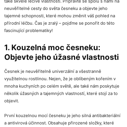
také ​skvělé ⁣léčivé vlastnosti. Připravte se spolu s námi⁣ na⁤
neuvěřitelné‌ cesty do ⁣světa ⁢česneku⁣ a ⁣objevte jeho
tajemné schopnosti, ⁤které mohou změnit váš pohled na
přírodní léčbu. Čas ‍je zralý – pojďme se ⁣ponořit do této ​
fascinující problematiky!
1. ⁣Kouzelná moc česneku:
Objevte jeho úžasné vlastnosti
Česnek‌ je​ neuvěřitelně ‌univerzální a všestranně
využitelnou⁤ rostlinou. Nejen, ⁤že je ⁢oblíbeným​ kořením ⁣v
mnoha⁣ kuchyních po ‌celém světě,⁤ ale také nám ⁤poskytuje
několik úžasných a tajemných vlastností,‌ které ⁣stojí ‍za​ to
‍objevit.
První‍ kouzelnou mocí česneku je jeho silná antibakteriální
a antivirová účinnost. Obsahuje přirozené složky, které