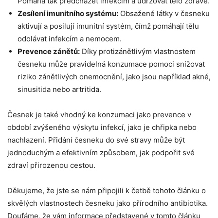
⁣Pomáhá tak předcházet infekcím ‌a udržovat‌ tělo​ zdravé.
Zesílení imunitního ⁣systému:
Obsažené látky ‌v česneku
aktivují a‍ posilují imunitní systém, čímž pomáhají ⁤tělu
odolávat infekcím⁣ a nemocem.
Prevence zánětů:
Díky protizánětlivým vlastnostem
česneku může pravidelná konzumace ⁣pomoci snižovat
riziko ​zánětlivých⁤ onemocnění, jako jsou⁣ například​ akné,
sinusitida nebo artritida.
Česnek je ​také vhodný ‌ke konzumaci jako prevence v
období zvýšeného výskytu infekcí,‌ jako je chřipka nebo
nachlazení. Přidání česneku​ do⁤ své stravy může být
jednoduchým‍ a efektivním způsobem, jak podpořit⁤ své
zdraví⁣ přirozenou cestou.
Děkujeme, že jste se nám připojili⁤ k⁣ četbě tohoto článku o
skvělých ‌vlastnostech ‌česneku jako přírodního antibiotika.
⁣Doufáme,⁢ že‍ vám⁢ informace představené v tomto článku