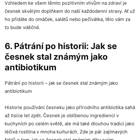
Vzhledem⁣ ke⁤ všem těmto pozitivním vlivům na​ zdraví je
česnek skvělým doplňkem do‌ naší každodenní stravy. Ať​ už
ho přidáte do omáček, salátů nebo pečívátka, tělo ​vám za
to​ bude vděčné.
6. Pátrání po⁣ historii: Jak se
česnek stal známým jako‍
antibiotikum
Pátrání po historii – jak se česnek stal známým ⁤jako⁢
antibiotikum
Historie používání česneku ⁤jako přírodního antibiotika sahá
až tisíce let zpět. Česnek je​ oblíbenou ingrediencí v
kuchyních‍ po⁤ celém světě, ale má také dlouhou tradici jako
léčivá rostlina v mnoha⁣ kulturách.‌ Zde je pár ⁢zajímavých
⁢faktů o tom, jak se česnek ⁢stal známým​ díky⁢ svým