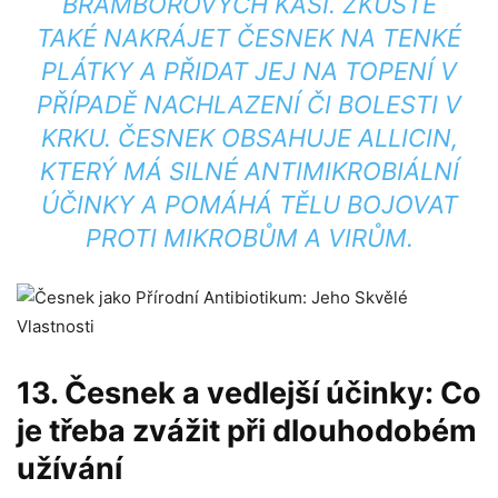
BRAMBOROVÝCH​ KAŠÍ. ZKUSTE
‍TAKÉ NAKRÁJET ČESNEK NA​ TENKÉ
PLÁTKY⁢ A PŘIDAT‌ JEJ​ NA TOPENÍ ⁣V
⁢PŘÍPADĚ‍ NACHLAZENÍ ČI ​BOLESTI V‌
KRKU. ČESNEK ⁤OBSAHUJE‌ ALLICIN,
KTERÝ MÁ SILNÉ ANTIMIKROBIÁLNÍ
ÚČINKY A POMÁHÁ⁤ TĚLU BOJOVAT
PROTI‍ MIKROBŮM⁢ A VIRŮM.
13. Česnek a ⁤vedlejší účinky: Co
⁢je třeba⁤ zvážit při dlouhodobém
⁤užívání