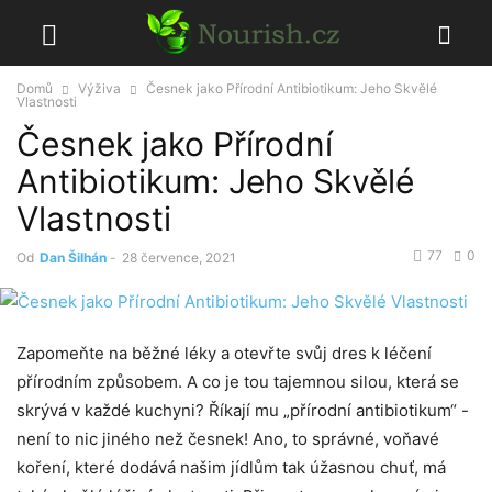
Domů
Výživa
Česnek jako Přírodní Antibiotikum: Jeho Skvělé
Vlastnosti
Česnek jako Přírodní
Antibiotikum: Jeho Skvělé
Vlastnosti
77
0
Od
Dan Šilhán
-
28 července, 2021
Zapomeňte na⁢ běžné ‌léky‍ a ​otevřte svůj dres k léčení
přírodním způsobem.​ A co je tou ⁢tajemnou⁤ silou, která⁣ se
skrývá v každé kuchyni? Říkají ⁢mu „přírodní antibiotikum“ -‍
není to nic jiného než​ česnek! Ano, ​to ⁤správné, voňavé
koření, ⁤které dodává našim jídlům tak ⁢úžasnou chuť, ​má