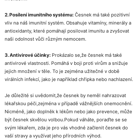
2. ​Posílení imunitního ​systému:
Česnek má také pozitivní
vliv na náš imunitní‍ systém. Obsahuje vitamíny, minerály a​
antioxidanty, které pomáhají posilovat imunitu a zvyšovat
naši ‍odolnost vůči různým nemocem.
3. Antivirové ⁤účinky:
Prokázalo se,že česnek má také
antivirové vlastnosti. ⁣Pomáhá v​ boji proti virům a snižuje
jejich množení v těle. To je⁢ zejména užitečné ⁢v době
virálních infekcí, jako je například chřipka nebo nachlazení.
Je důležité si uvědomit,že⁣ česnek by neměl nahrazovat
‌lékařskou péči,zejména v ‍případě vážnějších​ onemocnění.
⁣Nicméně, jako ‍doplněk ⁢k lékům nebo‍ jako prevence, ⁢může
být česnek ⁤skvělou volbou.Pokud váháte,⁢ poraďte​ se se
svým lékařem, zda⁣ je pro vás vhodné začlenit ⁣česnek do
vaší ⁣stravy a využívat jeho přírodních výhod.