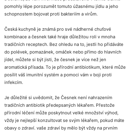
pomohly lépe porozumět tomuto​ úžasnému jídlu a jeho⁢
schopnostem⁢ bojovat proti ⁤bakteriím a virům.
Česká ‍kuchyně je známá pro ⁣své nádherné ⁢chuťové
kombinace a česnek ​také hraje⁣ důležitou roli⁤ v mnoha
tradičních receptech. Bez‌ ohledu na to, ⁢jestli ho přidáváte
do ‍polévek, pomazánek, omáček nebo přímo ⁣do hlavních
jídel,​ můžete si být jisti, že česnek je⁤ více než​ jen
aromatická přísada. To je přírodní antibiotikum, které může⁢
posílit ⁤váš ⁢imunitní systém‌ a ‌pomoci vám ‌v boji‍ proti
infekcím.
Je důležité si uvědomit, že ​Česnek ⁢není ⁢nahrazením
tradičních antibiotik‍ předepsaných lékařem.​ Přestože⁢
přírodní léčení‌ může poskytnout ⁢velké množství⁤ výhod,
vždy je nejlepší konzultovat​ se svým lékařem, ⁢pokud máte
obavy o zdraví. vaše zdraví by mělo ​být ⁣vždy na prvním