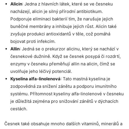
Alicin
: Jedna z hlavních látek,⁢ které se ​ve česneku
nacházejí, alicin je⁣ silný přírodní antibiotikum.
Podporuje eliminaci⁣ bakterií tím, že narušuje jejich
buněčné membrány a inhibuje jejich růst. Alicin⁣ také ​
zvyšuje⁤ produkci antioxidantů⁣ v těle, což​ pomáhá
bojovat proti infekcím.
Allin
:​ Jedná se o ​prekurzor alicinu, ⁤který se⁤ nachází v
česnekové dužnině.⁤ Když ⁣se česnek posypá či ⁤rozdrtí,
enzymy v ‌česneku ‌přeměňují allin​ na alicin,⁢ čímž se
uvolňuje ‍jeho léčivý​ potenciál.
Kyselina alfa-linolenová
:⁣ Tato mastná kyselina je⁤
zodpovědná‍ za snížení zánětu a podporu imunitního⁢
systému. Přítomnost kyseliny⁣ alfa-linolenové v česneku⁣
je​ důležitá zejména pro snižování zánětů‌ v dýchacích
cestách.
Česnek také obsahuje ⁤mnoho dalších vitaminů, minerálů a