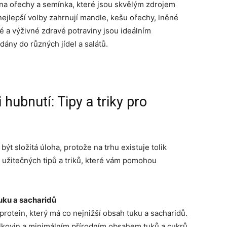
a ořechy a semínka, které jsou skvělým zdrojem
nejlepší volby zahrnují mandle, kešu ořechy, lněné
 a výživné zdravé potraviny jsou ideálním
ány do různých jídel a salátů.
 hubnutí: Tipy a triky pro
t složitá úloha, protože na trhu existuje tolik
 užitečných tipů a triků, které vám pomohou
uku a sacharidů
 protein, který má co nejnižší obsah tuku a sacharidů.
lkovin a minimálním přírodním obsahem tuků a cukrů.