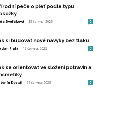
řírodní péče o pleť podle typu
okožky
eta Dvořáková
-
15 června, 2025
0
ak si budovat nové návyky bez tlaku
adan Fiala
-
15 června, 2025
0
ak se orientovat ve složení potravin a
osmetiky
tonín Dostál
-
15 června, 2025
0