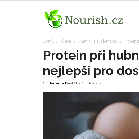
Nouris
Domů
Výživa
Vitamíny a suplementy
Protein p
Protein při hubn
nejlepší pro dos
Od
Antonín Dostál
-
1 ledna, 2025