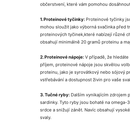
občerstvení, které vám pomohou dosáhnout v
1. Proteinové tyčinky:
Proteinové tyčinky j
mohou sloužit jako výborná svačinka před 
proteinových tyčinek,které nabízejí různé ch
obsahují minimálně 20 gramů proteinu a maj
2. Proteinové nápoje:
V případě, že hledáte 
příjem, proteinové nápoje jsou skvělou volb
proteinu, jako je syrovátkový nebo sójový p
vstřebávání a dostupnost živin pro vaše sval
3. Tučné ryby:
Dalším vynikajícím zdrojem pr
sardinky. Tyto ryby jsou bohaté na omega-3 
srdce a snižují zánět. Navíc obsahují vysok
svaly.