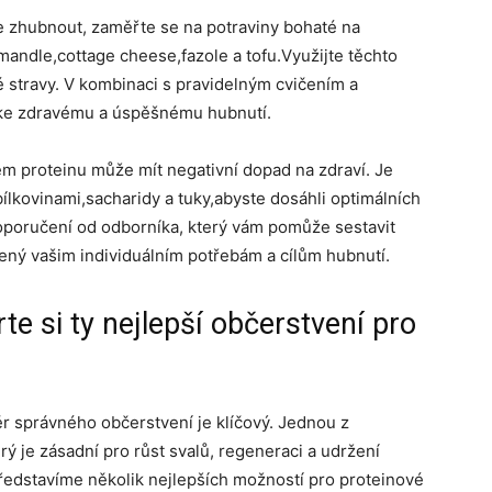
 zhubnout, zaměřte se na potraviny bohaté na
mandle,cottage cheese,fazole a tofu.Využijte těchto
vé stravy. V kombinaci s pravidelným cvičením a
 ke zdravému a úspěšnému hubnutí.
m proteinu může mít negativní dopad na zdraví. Je
ílkovinami,sacharidy a tuky,abyste dosáhli optimálních
oporučení od odborníka, který vám pomůže sestavit
bený vašim individuálním potřebám a cílům hubnutí.
rte si ty nejlepší občerstvení pro
běr správného občerstvení je klíčový. Jednou z
erý je zásadní pro růst svalů, regeneraci a udržení
představíme několik nejlepších možností pro proteinové