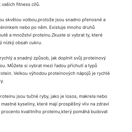
ašich fitness cílů.
sou skvělou volbou,protože jsou snadno přenosné a
tréninkem nebo po něm. Existuje mnoho druhů
utě a množství proteinu.Zkuste si vybrat ty, které
í nízký obsah cukru.
rychlý a snadný způsob, jak doplnit svůj proteinový
ou. Můžete si vybrat mezi řadou příchutí a typů
rotein. Velkou výhodou proteinových nápojů je rychlé
y.
oteinu jsou tučné ryby, jako je losos, makrela nebo
mastné kyseliny, které mají prospěšný vliv na zdraví
é procento kvalitního proteinu,který pomáhá budovat