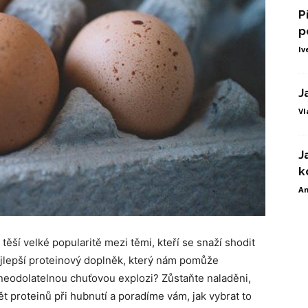
P
p
Iv
J
Vl
J
k
An
těší velké popularitě mezi těmi, kteří se snaží shodit
nejlepší proteinový doplněk, který nám pomůže
neodolatelnou chuťovou explozi? Zůstaňte naladěni,
 proteinů při hubnutí a poradíme vám, jak vybrat to