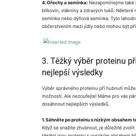
4. Ořechy a semínka:
Nezapomínejme také n
bílkovin, vlákniny a zdravých tuků. Některé 
semínko nebo dýňová semínka. Tyto lahodné
občerstvením mezi jídly nebo mohou být přid
3. Těžký výběr proteinu při
nejlepší výsledky
Výběr správného proteinu při hubnutí může bý
možností. Ale nezoufejte! Máme pro vás pár
dosáhnout nejlepších výsledků.
1. Sáhněte po proteinu s nízkým obsahem t
Když se snažíte zhubnout, je důležité zvolit
Ideální jsou proteiny s vysokým obsahem bí