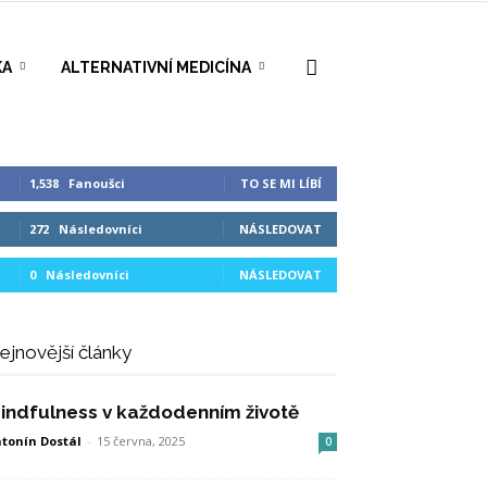
KA
ALTERNATIVNÍ MEDICÍNA
1,538
Fanoušci
TO SE MI LÍBÍ
272
Následovníci
NÁSLEDOVAT
0
Následovníci
NÁSLEDOVAT
ejnovější články
indfulness v každodenním životě
tonín Dostál
-
15 června, 2025
0