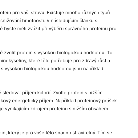
rotein pro vaši stravu. Existuje mnoho různých typů
 snižování hmotnosti. V následujícím článku si
ré byste měli zvážit při výběru správného proteinu pro
té zvolit protein s vysokou biologickou hodnotou. To
okyseliny, které tělo potřebuje pro zdravý růst a
u s vysokou biologickou hodnotou jsou například
é sledovat příjem kalorií. Zvolte protein s nižším
lkový energetický příjem. Například proteinový prášek
je vynikajícím zdrojem proteinu s nižším obsahem
ein, který je pro vaše tělo snadno stravitelný. Tím se