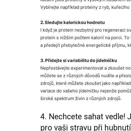
Vybírejte například proteiny z ryb, kuřecího
2. Sledujte kalorickou hodnotu
I když je protein nezbytný pro regeneraci sv
protein s nižším počtem kalorií na porci. T
a předejít přebytečné energetické příjmu, k
3. Přidejte si variabilitu do jídelníčku
Nepřestávejte experimentovat a zkoušet nov
můžete se z různých důvodů nudíte a přestat 
zdrojů, které můžete zkoušet jako například
variace do vašeho jídelníčku nejenže pomůže
široké spektrum živin z různých zdrojů.
4. Nechcete sahat vedle! 
pro vaši stravu při hubnut