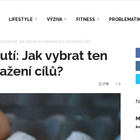
h.cz
LIFESTYLE
VÝŽIVA
FITNESS
PROBLEMATI
ři hubnutí: Jak vybrat ten nejlepší pro dosažení cílů?
utí: Jak vybrat ten
ažení cílů?
218
0
N
M
An