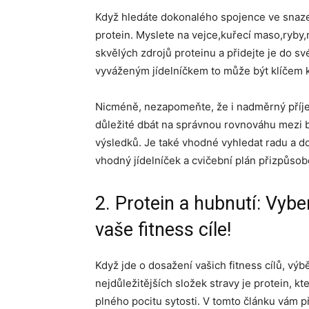
Když hledáte dokonalého spojence ve snaze
protein. Myslete na vejce,kuřecí maso,ryby,
skvělých zdrojů proteinu a přidejte je do s
vyváženým jídelníčkem to může být klíčem
Nicméně, nezapomeňte, že i nadměrný příje
důležité dbát na správnou rovnováhu mezi b
výsledků. Je také vhodné vyhledat radu a d
vhodný jídelníček a cvičební plán přizpůso
2. Protein a hubnutí: Vybe
vaše fitness cíle!
Když jde o dosažení vašich fitness cílů, vý
nejdůležitějších složek stravy je protein, kt
plného pocitu sytosti. V tomto článku vám 