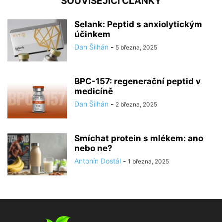
SOUVISEJÍCÍ ČLÁNKY
Selank: Peptid s anxiolytickým
účinkem
Dan Šilhán
-
5 března, 2025
BPC-157: regenerační peptid v
medicíně
Dan Šilhán
-
2 března, 2025
Smíchat protein s mlékem: ano
nebo ne?
Antonín Dostál
-
1 března, 2025