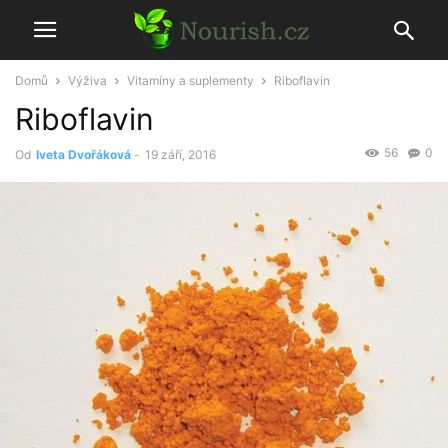
Domů
Výživa
Vitamíny a suplementy
Riboflavin
Riboflavin
56
0
Od
Iveta Dvořáková
-
19 září, 2016