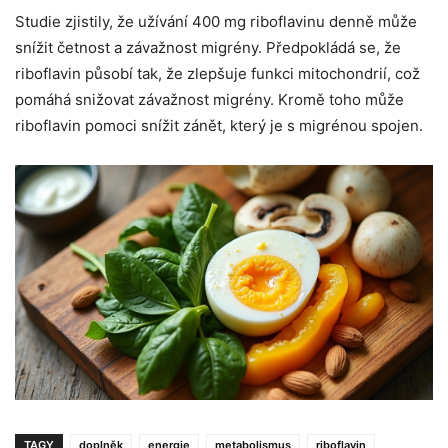
Studie zjistily, že užívání 400 mg riboflavinu denně může
snížit četnost a závažnost migrény. Předpokládá se, že
riboflavin působí tak, že zlepšuje funkci mitochondrií, což
pomáhá snižovat závažnost migrény. Kromě toho může
riboflavin pomoci snížit zánět, který je s migrénou spojen.
TAGY
doplněk
energie
metabolismus
riboflavin